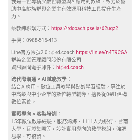
我是一位專精於數位轉型與AI應用的教練，致力於協
助中高齡族群與企業主有效運用科技工具提升生產
力。
蔡教練聯繫方式：
https://rdcoach.pse.is/62uqz2
手機：0988-515-413
Line官方帳號2.0 : @rd.coach
https://lin.ee/n4T9CGA
群英企業管理顧問股份有限公司
資訊顧問電子郵件：
hi@rd.coach
跨代際溝通 × AI賦能教學：
結合AI應用、數位工具教學與熟齡學習經驗，專注於
中高齡與中小企業的數位轉型輔導，擅長從0到1建構
數位素養。
實戰導向 × 客製培訓：
15年數位教學經驗，服務鴻海、1111人力銀行、台南
大學、瓦城集團等，設計實用導向的教學模組，強調
易學、可複製。