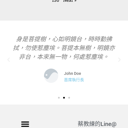
身是菩提樹，心如明鏡台，時時勤拂
拭，勿使惹塵埃。菩提本無樹，明鏡亦
非台，本來無一物，何處惹塵埃。
John Doe
首席執行長
蔡教練的Line@