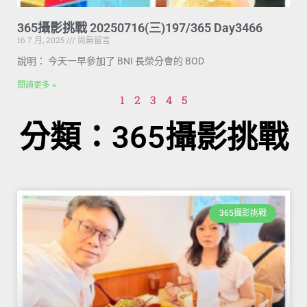
365攝影挑戰 20250716(三)197/365 Day3466
16 7 月, 2025
尚無留言
說明： 今天一早參加了 BNI 長榮分會的 BOD
閱讀更多 »
1
2
3
4
5
分類：365攝影挑戰
365攝影挑戰