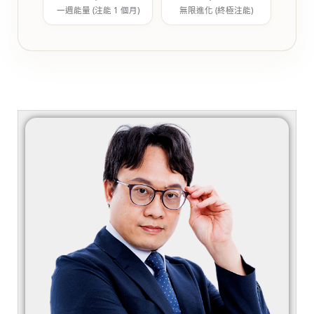
一週能量 (注能 1 個月)
無限進化 (終極注能)