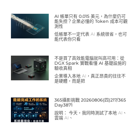
AI 帳單只有 0.015 美元，為什麼仍可
能失控？企業必懂的 Token 成本可觀
測性
低帳單不一定代表 AI 系統很省，也可
能代表你只看
不是買了高效能電腦就叫高可用：從
DGX Spark 實戰看懂 AI 基礎設施的
驗收真相
企業導入本地 AI，真正昂貴的往往不
是硬體，而是把
365攝影挑戰 20260806(四)217/365
Day3871
說明： 今天，我同時測試了本地 AI、
雲端 AI、