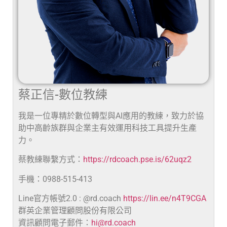
蔡正信-數位教練
我是一位專精於數位轉型與AI應用的教練，致力於協
助中高齡族群與企業主有效運用科技工具提升生產
力。
蔡教練聯繫方式：
https://rdcoach.pse.is/62uqz2
手機：0988-515-413
Line官方帳號2.0 : @rd.coach
https://lin.ee/n4T9CGA
群英企業管理顧問股份有限公司
資訊顧問電子郵件：
hi@rd.coach