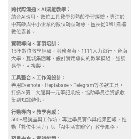
跨代際溝通 × AI賦能教學：
結合AI應用、數位工具教學與熟齡學習經驗，專注於
中高齡與中小企業的數位轉型輔導，擅長從0到1建構
數位素養。
實戰導向 × 客製培訓：
15年數位教學經驗，服務鴻海、1111人力銀行、台南
大學、瓦城集團等，設計實用導向的教學模組，強調
易學、可複製。
工具整合 × 工作流設計：
善用Evernote、Heptabase、Telegram等多款工具，
打造AI第二大腦與一元筆記系統，協助學員從資訊收
集到知識轉化。
行動導向 × 教學有感：
500+場講座與工作坊，專注學員實作與成果回報，推
動「數位生活力」與「AI生活實驗室」教學風格。
預見未來 × 實踐智慧：