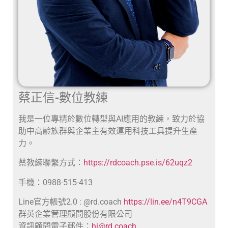
蔡正信-數位教練
我是一位專精於數位轉型與AI應用的教練，致力於協
助中高齡族群與企業主有效運用科技工具提升生產
力。
蔡教練聯繫方式：
https://rdcoach.pse.is/62uqz2
手機：0988-515-413
Line官方帳號2.0 : @rd.coach
https://lin.ee/n4T9CGA
群英企業管理顧問股份有限公司
資訊顧問電子郵件：
hi@rd.coach