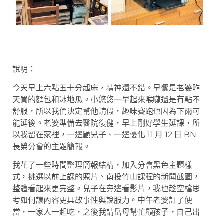
說明：
今天早上六點五十分起床，精神還不錯。早餐是老婆昨
天買的麵包和冰地瓜。小悠悠一早起來喉嚨還是有點不
舒服，所以我們決定幫他請假，趣味賽跑也因為下雨可
能延後。老婆準備去醫院復健，早上剛好學生延課，所
以我留在家裡，一邊顧兒子、一邊優化 11 月 12 日 BNI
長榮分會的主題簡報。
我花了一些時間整理簡報結構，加入分會黑色主題樣
式，挑選以前上課的照片、南投竹山課程的新聞截圖，
整體看起來更完整。兒子在旁邊看影片，我也趁空檔思
考如何讓內容更具故事性與說服力。中午老婆訂了便
當，一家人一起吃，之後我請岳母幫忙顧孩子，自己出