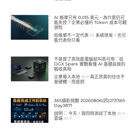
AI 帳單只有 0.015 美元，為什麼仍可
能失控？企業必懂的 Token 成本可觀
測性
低帳單不一定代表 AI 系統很省，也可
能代表你只看
不是買了高效能電腦就叫高可用：從
DGX Spark 實戰看懂 AI 基礎設施的
驗收真相
企業導入本地 AI，真正昂貴的往往不
是硬體，而是把
365攝影挑戰 20260806(四)217/365
Day3871
說明： 今天，我同時測試了本地 AI、
雲端 AI、