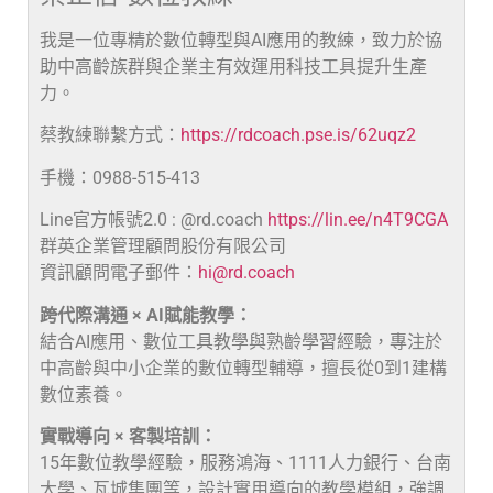
我是一位專精於數位轉型與AI應用的教練，致力於協
助中高齡族群與企業主有效運用科技工具提升生產
力。
蔡教練聯繫方式：
https://rdcoach.pse.is/62uqz2
手機：0988-515-413
Line官方帳號2.0 : @rd.coach
https://lin.ee/n4T9CGA
群英企業管理顧問股份有限公司
資訊顧問電子郵件：
hi@rd.coach
跨代際溝通 × AI賦能教學：
結合AI應用、數位工具教學與熟齡學習經驗，專注於
中高齡與中小企業的數位轉型輔導，擅長從0到1建構
數位素養。
實戰導向 × 客製培訓：
15年數位教學經驗，服務鴻海、1111人力銀行、台南
大學、瓦城集團等，設計實用導向的教學模組，強調