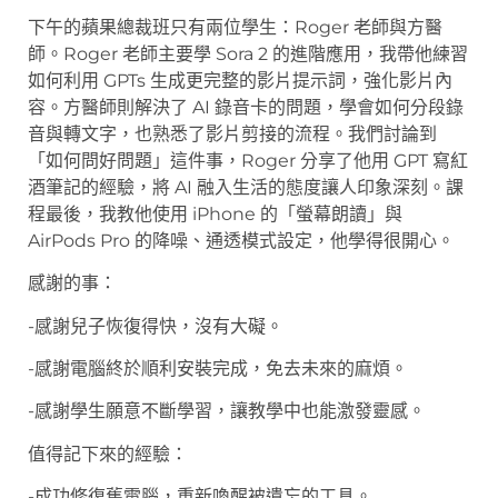
下午的蘋果總裁班只有兩位學生：Roger 老師與方醫
師。Roger 老師主要學 Sora 2 的進階應用，我帶他練習
如何利用 GPTs 生成更完整的影片提示詞，強化影片內
容。方醫師則解決了 AI 錄音卡的問題，學會如何分段錄
音與轉文字，也熟悉了影片剪接的流程。我們討論到
「如何問好問題」這件事，Roger 分享了他用 GPT 寫紅
酒筆記的經驗，將 AI 融入生活的態度讓人印象深刻。課
程最後，我教他使用 iPhone 的「螢幕朗讀」與
AirPods Pro 的降噪、通透模式設定，他學得很開心。
感謝的事：
-感謝兒子恢復得快，沒有大礙。
-感謝電腦終於順利安裝完成，免去未來的麻煩。
-感謝學生願意不斷學習，讓教學中也能激發靈感。
值得記下來的經驗：
-成功修復舊電腦，重新喚醒被遺忘的工具。