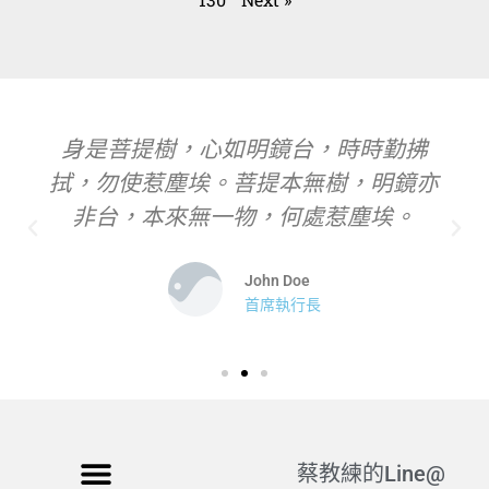
身是菩提樹，心如明鏡台，時時勤拂
拭，勿使惹塵埃。菩提本無樹，明鏡亦
非台，本來無一物，何處惹塵埃。
John Doe
首席執行長
蔡教練的Line@