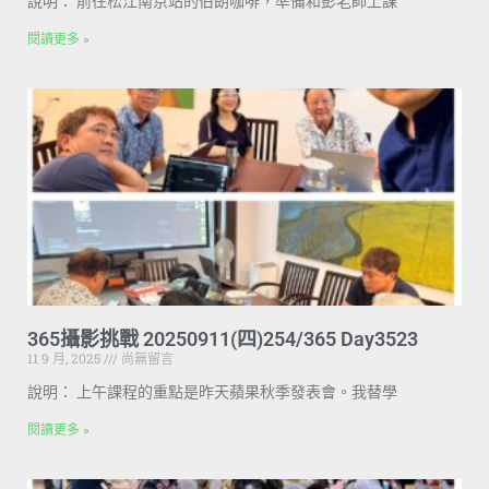
說明： 前往松江南京站的伯朗咖啡，準備和彭老師上課
閱讀更多 »
365攝影挑戰 20250911(四)254/365 Day3523
11 9 月, 2025
尚無留言
說明： 上午課程的重點是昨天蘋果秋季發表會。我替學
閱讀更多 »