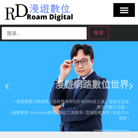
漫遊網路數位世界
一起跟著數位教練蔡正信蔡教練學習好用的科技工具、漫遊在這個
廣大的數位花園。
| 蘋果教學 | Evernote教學 | 筆記工具教學 | 雲端服務教學 | 生成式AI
教學 |
點擊這裡