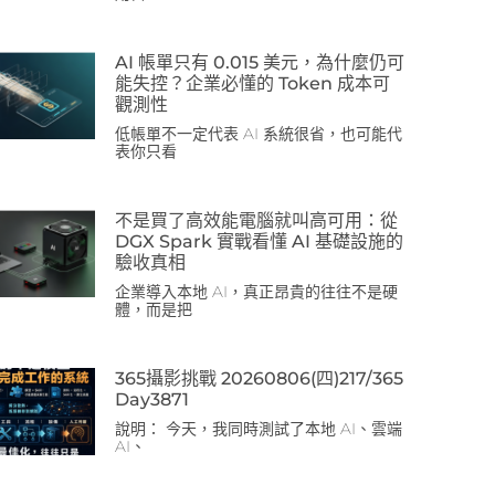
AI 帳單只有 0.015 美元，為什麼仍可
能失控？企業必懂的 Token 成本可
觀測性
低帳單不一定代表 AI 系統很省，也可能代
表你只看
不是買了高效能電腦就叫高可用：從
DGX Spark 實戰看懂 AI 基礎設施的
驗收真相
企業導入本地 AI，真正昂貴的往往不是硬
體，而是把
365攝影挑戰 20260806(四)217/365
Day3871
說明： 今天，我同時測試了本地 AI、雲端
AI、