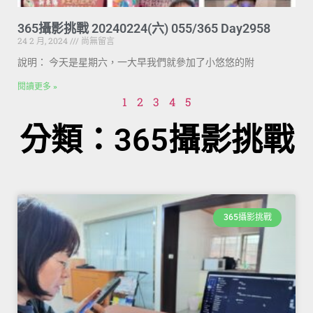
365攝影挑戰 20240224(六) 055/365 Day2958
24 2 月, 2024
尚無留言
說明： 今天是星期六，一大早我們就參加了小悠悠的附
閱讀更多 »
1
2
3
4
5
分類：365攝影挑戰
365攝影挑戰