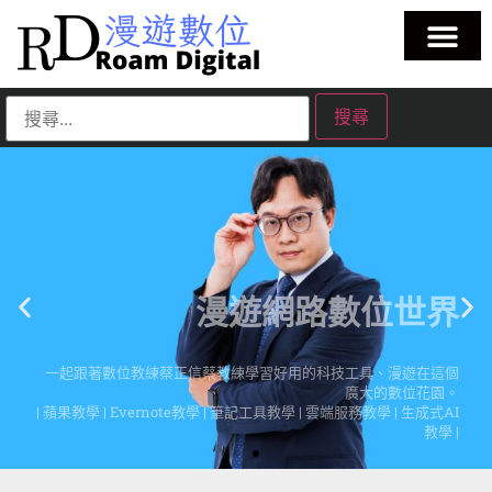
漫遊網路數位世界
一起跟著數位教練蔡正信蔡教練學習好用的科技工具、漫遊在這個
廣大的數位花園。
| 蘋果教學 | Evernote教學 | 筆記工具教學 | 雲端服務教學 | 生成式AI
教學 |
點擊這裡