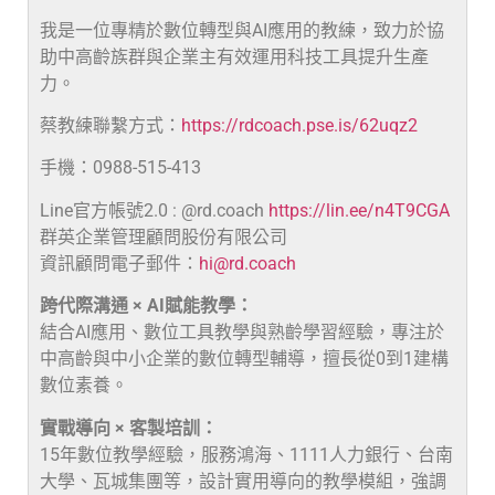
我是一位專精於數位轉型與AI應用的教練，致力於協
助中高齡族群與企業主有效運用科技工具提升生產
力。
蔡教練聯繫方式：
https://rdcoach.pse.is/62uqz2
手機：0988-515-413
Line官方帳號2.0 : @rd.coach
https://lin.ee/n4T9CGA
群英企業管理顧問股份有限公司
資訊顧問電子郵件：
hi@rd.coach
跨代際溝通 × AI賦能教學：
結合AI應用、數位工具教學與熟齡學習經驗，專注於
中高齡與中小企業的數位轉型輔導，擅長從0到1建構
數位素養。
實戰導向 × 客製培訓：
15年數位教學經驗，服務鴻海、1111人力銀行、台南
大學、瓦城集團等，設計實用導向的教學模組，強調