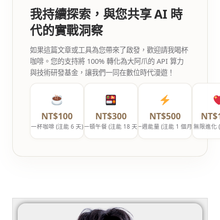
我持續探索，與您共享 AI 時
代的實戰洞察
如果這篇文章或工具為您帶來了啟發，歡迎請我喝杯
咖啡。您的支持將 100% 轉化為大阿爪的 API 算力
與技術研發基金，讓我們一同在數位時代漫遊！
NT$100
NT$300
NT$500
NT$
一杯咖啡 (注能 6 天)
一頓午餐 (注能 18 天)
一週能量 (注能 1 個月)
無限進化 