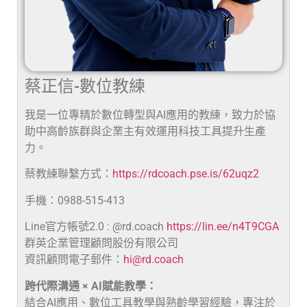
蔡正信-數位教練
我是一位專精於數位轉型與AI應用的教練，致力於協
助中高齡族群與企業主有效運用科技工具提升生產
力。
蔡教練聯繫方式：
https://rdcoach.pse.is/62uqz2
手機：0988-515-413
Line官方帳號2.0 : @rd.coach
https://lin.ee/n4T9CGA
群英企業管理顧問股份有限公司
資訊顧問電子郵件：
hi@rd.coach
跨代際溝通 × AI賦能教學：
結合AI應用、數位工具教學與熟齡學習經驗，專注於