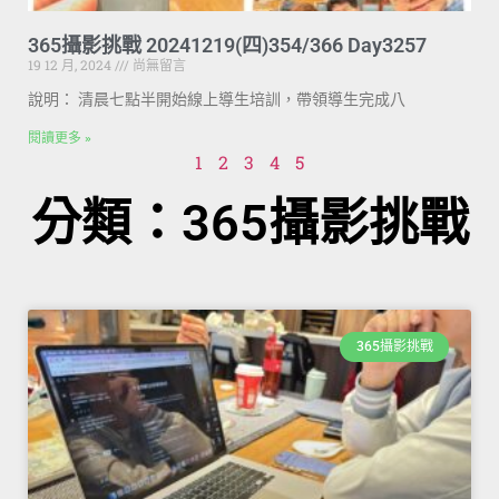
365攝影挑戰 20241219(四)354/366 Day3257
19 12 月, 2024
尚無留言
說明： 清晨七點半開始線上導生培訓，帶領導生完成八
閱讀更多 »
1
2
3
4
5
分類：365攝影挑戰
365攝影挑戰