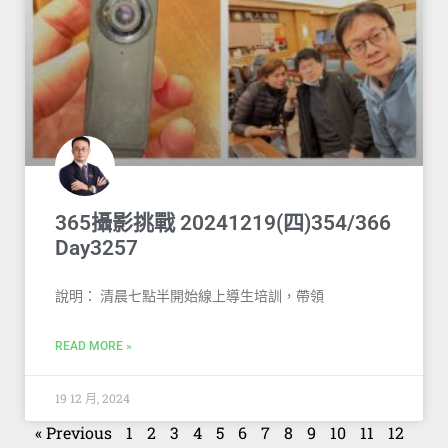
365攝影挑戰 20241219(四)354/366
Day3257
說明： 清晨七點半開始線上導生培訓，帶領
READ MORE »
19 12 月, 2024
« Previous
1
2
3
4
5
6
7
8
9
10
11
12