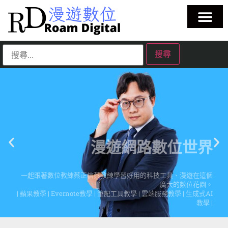
漫遊網路數位世界
一起跟著數位教練蔡正信蔡教練學習好用的科技工具、漫遊在這個
廣大的數位花園。
| 蘋果教學 | Evernote教學 | 筆記工具教學 | 雲端服務教學 | 生成式AI
教學 |
點擊這裡