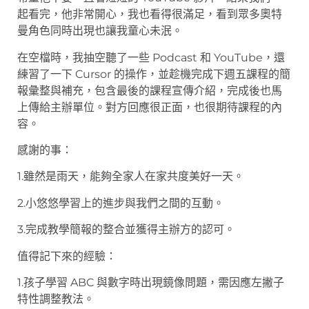
起看完，他非常開心，我也看得很滿足，看到眾多奧特
曼角色同時出現也讓我童心未泯。
在空檔時，我抽空聽了一些 Podcast 和 YouTube，還
練習了一下 Cursor 的操作，並趁機完成下週五課程的簡
報彙整與補充，包含最後的課程宣傳介紹，完成後也馬
上傳給主辦單位。對方回應很正面，也很期待課程的內
容。
感謝的事：
1.雖然是雨天，能夠全家人在家共度美好一天。
2.小悠悠學習上的進步與我們之間的互動。
3.完成教學簡報的整合並獲得主辦方的認可。
值得記下來的經驗：
1.孩子學習 ABC 與數字時出現鏡像問題，需因應左撇子
特性調整教法。