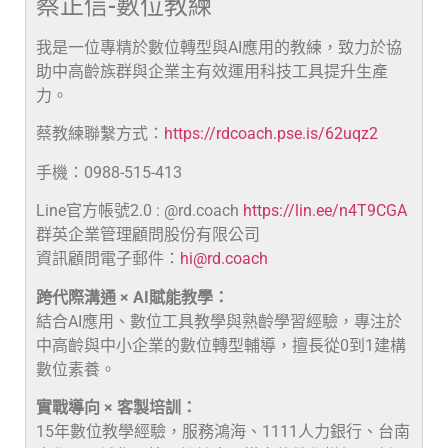
蔡正信-數位教練
我是一位專精於數位轉型與AI應用的教練，致力於協
助中高齡族群與企業主有效運用科技工具提升生產
力。
蔡教練聯繫方式：
https://rdcoach.pse.is/62uqz2
手機：0988-515-413
Line官方帳號2.0 : @rd.coach
https://lin.ee/n4T9CGA
群英企業管理顧問股份有限公司
資訊顧問電子郵件：
hi@rd.coach
跨代際溝通 × AI賦能教學：
結合AI應用、數位工具教學與熟齡學習經驗，專注於
中高齡與中小企業的數位轉型輔導，擅長從0到1建構
數位素養。
實戰導向 × 客製培訓：
15年數位教學經驗，服務鴻海、1111人力銀行、台南