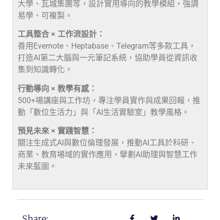
大學、瓦城集團等，設計實用導向的教學模組，強調
易學、可複製。
工具整合 × 工作流設計：
善用Evernote、Heptabase、Telegram等多款工具，
打造AI第二大腦與一元筆記系統，協助學員從資訊收
集到知識轉化。
行動導向 × 教學有感：
500+場講座與工作坊，專注學員實作與成果回報，推
動「數位生活力」與「AI生活實驗室」教學風格。
預見未來 × 實踐智慧：
關注生成式AI與數位倫理發展，推動AI工具於科研、
商業、教育場域的實作應用，擘劃AI助理與智慧工作
未來藍圖。
Share: