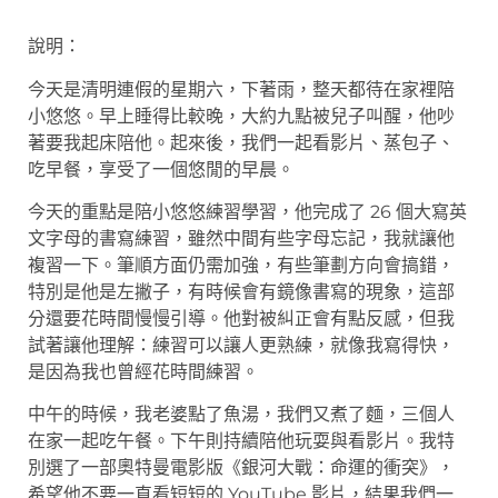
說明：
今天是清明連假的星期六，下著雨，整天都待在家裡陪
小悠悠。早上睡得比較晚，大約九點被兒子叫醒，他吵
著要我起床陪他。起來後，我們一起看影片、蒸包子、
吃早餐，享受了一個悠閒的早晨。
今天的重點是陪小悠悠練習學習，他完成了 26 個大寫英
文字母的書寫練習，雖然中間有些字母忘記，我就讓他
複習一下。筆順方面仍需加強，有些筆劃方向會搞錯，
特別是他是左撇子，有時候會有鏡像書寫的現象，這部
分還要花時間慢慢引導。他對被糾正會有點反感，但我
試著讓他理解：練習可以讓人更熟練，就像我寫得快，
是因為我也曾經花時間練習。
中午的時候，我老婆點了魚湯，我們又煮了麵，三個人
在家一起吃午餐。下午則持續陪他玩耍與看影片。我特
別選了一部奧特曼電影版《銀河大戰：命運的衝突》，
希望他不要一直看短短的 YouTube 影片，結果我們一