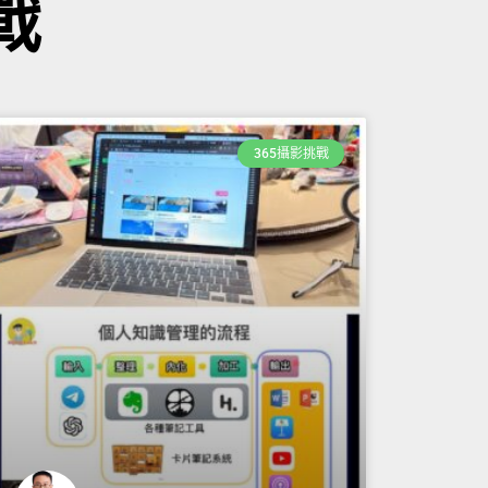
戰
365攝影挑戰