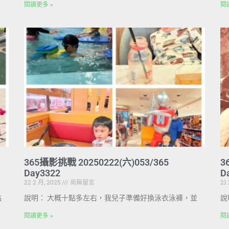
閱讀更多 »
閱
365攝影挑戰 20250222(六)053/365
3
Day3322
D
22 2 月, 2025
尚無留言
21
點
說明： 大概十點多左右，我兒子準備好換泳衣泳褲，並
說
閱讀更多 »
閱