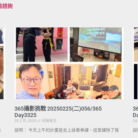
檢諮詢
365攝影挑戰 20250225(二)056/365
3
Day3325
D
25 2 月, 2025
尚無留言
24
後
說明： 今天上午的計畫是去上詠春拳課，這堂課除了我
說