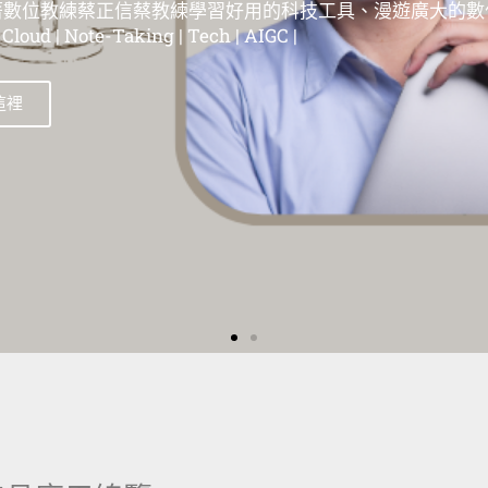
位教練蔡正信蔡教練學習好用的科技工具、漫遊在這個廣大
| 蘋果教學 | Evernote教學 | 筆記工具教學 | 雲端服務教學 | 