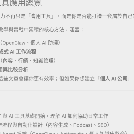
I 工具應用總覽
競爭力不再只是「會用工具」，而是你是否能打造一套屬於自己
教學與實戰中累積的核心方法，涵蓋：
（OpenClaw、個人 AI 助理）
生成式 AI 工作流程
（內容、行銷、知識管理）
應用與比較分析
這些文章會讓你更有效率；但如果你想建立「
個人 AI 公司
」
PT 與 AI 工具基礎開始，理解 AI 如何協助日常工作
工作流程與自動化設計（內容生成、Podcast、SEO）
 Agent 系統（OpenClaw、Antigravity、個人知識庫整合）