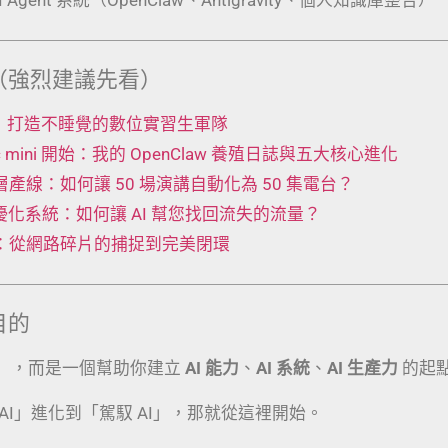
（強烈建議先看）
 工廠：打造不睡覺的數位實習生軍隊
Mac mini 開始：我的 OpenClaw 養殖日誌與五大核心進化
t 五層產線：如何讓 50 場演講自動化為 50 集電台？
動優化系統：如何讓 AI 幫您找回流失的流量？
術：從網路碎片的捕捉到完美閉環
目的
」，而是一個幫助你建立
AI 能力
、
AI 系統
、
AI 生產力
的起
AI」進化到「駕馭 AI」，那就從這裡開始。