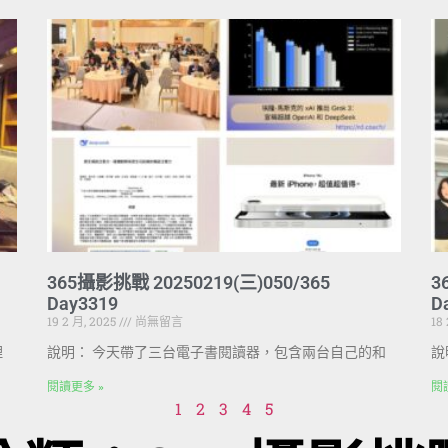
365攝影挑戰 20250219(三)050/365
3
Day3319
D
19 2 月, 2025
尚無留言
18
理
說明： 今天帶了三台電子書閱讀器，包含兩台自己的和
說
閱讀更多 »
閱
1
2
3
4
5