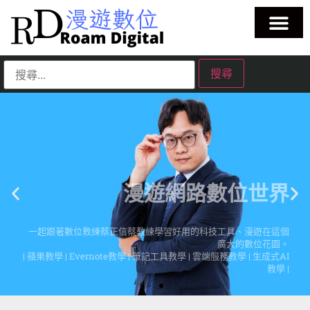
漫遊網路數位世界
一起跟著數位教練蔡正信蔡教練學習好用的科技工具、漫遊在這個
廣大的數位花園。
| 蘋果教學 | Evernote教學 | 筆記工具教學 | 雲端服務教學 | 生成式AI
教學 |
點擊這裡