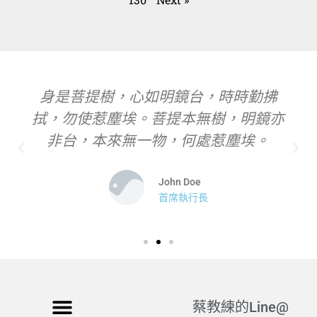
身是菩提樹，心如明鏡台，時時勤拂
拭，勿使惹塵埃。菩提本無樹，明鏡亦
非台，本來無一物，何處惹塵埃。
John Doe
首席執行長
蔡教練的Line@