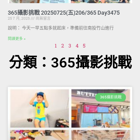
365攝影挑戰 20250725(五)206/365 Day3475
25 7 月, 2025
尚無留言
說明： 今天一早五點多就起床，準備前往南投竹山進行
閱讀更多 »
1
2
3
4
5
分類：365攝影挑戰
365攝影挑戰