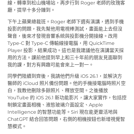
線，轉車到松山機場站，再步行到 Roger 老師的玫瑰客
廳，提早十多分鐘到。
下午上蘋果總裁班。Roger 老師下週有演講，遇到手機
投影的問題，我先幫他用電視棒測試，畫面能上去但沒
聲音，後來才發現音響系統與投影機分開接線。改用
Type-C 對 Type-C 傳輸線接電腦，用 QuickTime
Player 投影，結果成功。這也是我建議他在演講當天採
用的方法。課前他提到早上和三十年前的朋友見面聊到
我的課，對方有興趣可能會來上一對一。
同學們陸續到齊後，我請他們升級 iOS 26.1，並解決方
醫師的 iCloud 照片備份問題。他的手機接電腦時照片空
白，我教他刪除多餘照片、釋放空間。之後播放
YouTube 的 iOS 26.1 新功能影片，讓大家實作，包括控
制鎖定畫面相機、液態玻璃介面設定、Apple
Intelligence 的智慧功能等。Siri 現在能更靈活地與
ChatGPT 結合回答問題，右側的相機按鈕也新增視覺智
慧模式。