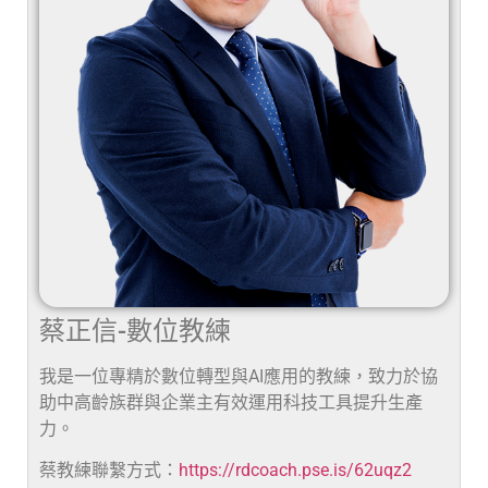
蔡正信-數位教練
我是一位專精於數位轉型與AI應用的教練，致力於協
助中高齡族群與企業主有效運用科技工具提升生產
力。
蔡教練聯繫方式：
https://rdcoach.pse.is/62uqz2