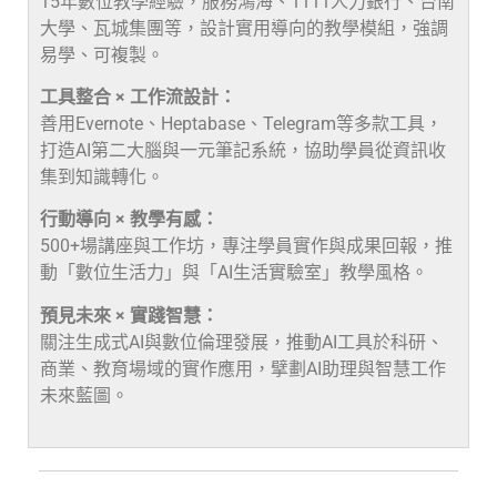
15年數位教學經驗，服務鴻海、1111人力銀行、台南
大學、瓦城集團等，設計實用導向的教學模組，強調
易學、可複製。
工具整合 × 工作流設計：
善用Evernote、Heptabase、Telegram等多款工具，
打造AI第二大腦與一元筆記系統，協助學員從資訊收
集到知識轉化。
行動導向 × 教學有感：
500+場講座與工作坊，專注學員實作與成果回報，推
動「數位生活力」與「AI生活實驗室」教學風格。
預見未來 × 實踐智慧：
關注生成式AI與數位倫理發展，推動AI工具於科研、
商業、教育場域的實作應用，擘劃AI助理與智慧工作
未來藍圖。