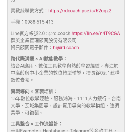
蔡教練聯繫方式：
https://rdcoach.pse.is/62uqz2
手機：0988-515-413
Line官方帳號2.0 : @rd.coach
https://lin.ee/n4T9CGA
群英企業管理顧問股份有限公司
資訊顧問電子郵件：
hi@rd.coach
跨代際溝通 × AI賦能教學：
結合AI應用、數位工具教學與熟齡學習經驗，專注於
中高齡與中小企業的數位轉型輔導，擅長從0到1建構
數位素養。
實戰導向 × 客製培訓：
15年數位教學經驗，服務鴻海、1111人力銀行、台南
大學、瓦城集團等，設計實用導向的教學模組，強調
易學、可複製。
工具整合 × 工作流設計：
善用Evernote、Heptabase、Telegram等多款工具，