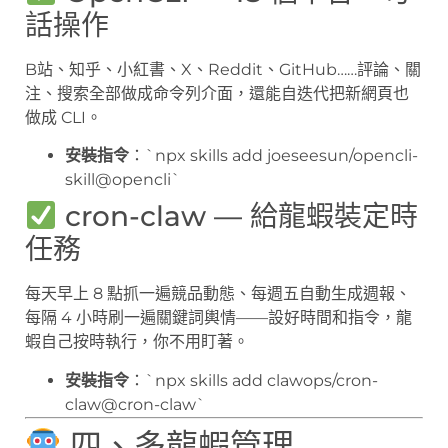
話操作
B站、知乎、小紅書、X、Reddit、GitHub……評論、關
注、搜索全部做成命令列介面，還能自迭代把新網頁也
做成 CLI。
安裝指令
：`npx skills add joeseesun/opencli-
skill@opencli`
cron-claw — 給龍蝦裝定時
任務
每天早上 8 點抓一遍競品動態、每週五自動生成週報、
每隔 4 小時刷一遍關鍵詞輿情——設好時間和指令，龍
蝦自己按時執行，你不用盯著。
安裝指令
：`npx skills add clawops/cron-
claw@cron-claw`
四、多龍蝦管理