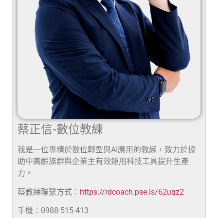
蔡正信-數位教練
我是一位專精於數位轉型與AI應用的教練，致力於協
助中高齡族群與企業主有效運用科技工具提升生產
力。
蔡教練聯繫方式：
https://rdcoach.pse.is/62uqz2
手機：0988-515-413