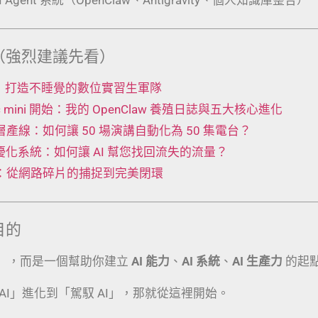
（強烈建議先看）
 工廠：打造不睡覺的數位實習生軍隊
Mac mini 開始：我的 OpenClaw 養殖日誌與五大核心進化
t 五層產線：如何讓 50 場演講自動化為 50 集電台？
動優化系統：如何讓 AI 幫您找回流失的流量？
術：從網路碎片的捕捉到完美閉環
目的
」，而是一個幫助你建立
AI 能力
、
AI 系統
、
AI 生產力
的起
AI」進化到「駕馭 AI」，那就從這裡開始。