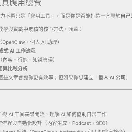
I 工具應用總覽
競爭力不再只是「會用工具」，而是你是否能打造一套屬於自己
教學與實戰中累積的核心方法，涵蓋：
（OpenClaw、個人 AI 助理）
生成式 AI 工作流程
（內容、行銷、知識管理）
應用與比較分析
這些文章會讓你更有效率；但如果你想建立「
個人 AI 公司
」
PT 與 AI 工具基礎開始，理解 AI 如何協助日常工作
工作流程與自動化設計（內容生成、Podcast、SEO）
 Agent 系統（OpenClaw、Antigravity、個人知識庫整合）