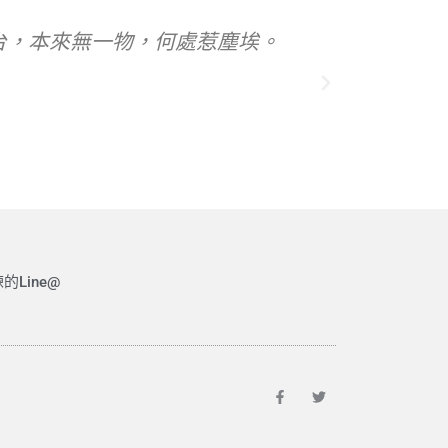
拂拭，勿使惹塵埃。菩提本無樹，明鏡亦非台，
John Doe
首席執行長
的Line@