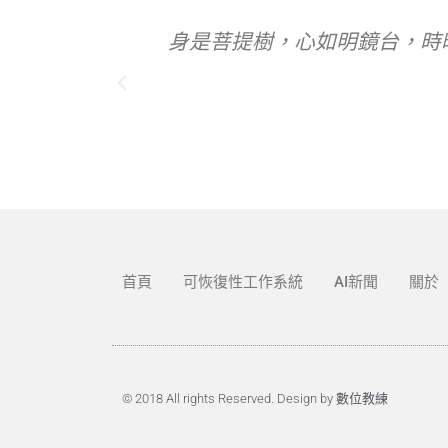
菩提本無樹，明鏡亦非台，本來無一物，何處惹塵
hn Doe
席執行長
首頁
可恢復性工作系統
AI新聞
關於
© 2018 All rights Reserved. Design by 數位教練