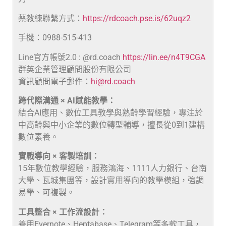
蔡教練聯繫方式：
https://rdcoach.pse.is/62uqz2
手機：0988-515-413
Line官方帳號2.0 : @rd.coach
https://lin.ee/n4T9CGA
群英企業管理顧問股份有限公司
資訊顧問電子郵件：
hi@rd.coach
跨代際溝通 × AI賦能教學：
結合AI應用、數位工具教學與熟齡學習經驗，專注於
中高齡與中小企業的數位轉型輔導，擅長從0到1建構
數位素養。
實戰導向 × 客製培訓：
15年數位教學經驗，服務鴻海、1111人力銀行、台南
大學、瓦城集團等，設計實用導向的教學模組，強調
易學、可複製。
工具整合 × 工作流設計：
善用Evernote、Heptabase、Telegram等多款工具，