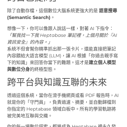
除了自動存檔，這個數位大腦系統更強大的是
語意搜尋
(Semantic Search)
。
想像一下，你可以像跟人說話一樣，對著 AI 下指令：
「幫我找一下我 Heptabase 筆記裡，上個月關於『AI
資訊安全』的內容。」
系統不但會幫你精準抓出那一張卡片，還能直接把筆記
內容餵給大語言模型 (LLM)，讓 AI 根據「你過去親手寫
下的知識」來回答你當下的難題。這才是
建立個人模型
與數位分身
的終極型態。
跨平台與知識互聯的未來
透過這個系統，當你在滑手機網頁或看 PDF 報告時，AI
就是你的「守門員」，負責過濾、摘要，並自動歸檔到
你指定的 Heptabase 領域白板中。所有的學習軌跡將
被完美地互聯與交織。
你的每一場數位探索，都將成為 Heptabase 裡永久發