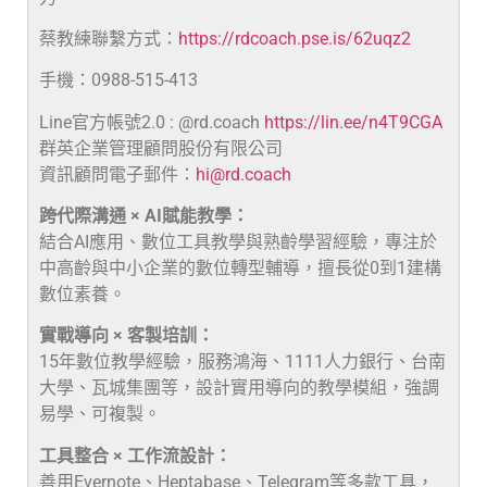
蔡教練聯繫方式：
https://rdcoach.pse.is/62uqz2
手機：0988-515-413
Line官方帳號2.0 : @rd.coach
https://lin.ee/n4T9CGA
群英企業管理顧問股份有限公司
資訊顧問電子郵件：
hi@rd.coach
跨代際溝通 × AI賦能教學：
結合AI應用、數位工具教學與熟齡學習經驗，專注於
中高齡與中小企業的數位轉型輔導，擅長從0到1建構
數位素養。
實戰導向 × 客製培訓：
15年數位教學經驗，服務鴻海、1111人力銀行、台南
大學、瓦城集團等，設計實用導向的教學模組，強調
易學、可複製。
工具整合 × 工作流設計：
善用Evernote、Heptabase、Telegram等多款工具，