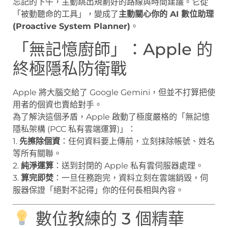
忘記的下午，主動跳出規劃好的路線與時間建議。它從
「被動聽命的工具」，變成了
主動關心你的 AI 數位助理
(Proactive System Planner)
。
「無記憶廚師」：Apple 的
終極隱私防衛戰
Apple 將大腦交給了 Google Gemini，但並不打算把使
用者的個資也賣給對手。
為了解決這個矛盾，Apple 啟動了極度嚴格的「無記憶
隱私架構 (PCC 私有雲端運算)」：
1.
先擦除個資
：任何資料要上傳前，立刻抹除帳號、姓名
等所有關聯。
2.
純淨運算
：送到封閉的 Apple 私有雲伺服器處理。
3.
算完即焚
：一旦任務跑完，資料立刻在雲端銷毀，伺
服器保證「絕對不記得」你的任何長相與內容。
數位教練的 3 個精華