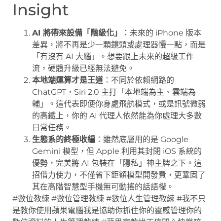
Insight
AI 將帶來設備「階級化」
：未來的 iPhone 版本
差異，將不再是少一顆鏡頭或處理器慢一點，而是
「有沒有 AI 大腦」。想要跟上未來的超級工作
流，硬體升級已經無法避免。
本地端運算才是王道
：不同於依賴網路的
ChatGPT，Siri 2.0 主打「本地端為主、雲端為
輔」。這代表即便你身處飛航模式，或是訊號微弱
的高鐵上，你的 AI 代理人依然能為你處理大多數
日常任務。
生態系的終極收編
：雖然底層用的是 Google
Gemini 模型，但 Apple 利用其封閉 iOS 系統的
優勢，完美將 AI 包裝在「隱私」神主牌之下。這
招借力使力，不僅省下鉅額模型開發費，更鞏固了
其在高階智慧型手機無可動搖的話語權。
#數位教練 #數位管理教練 #數位人生管理教練 #我不只
是教你使用蘋果電腦我是協助你抓住你的靈感管理你的