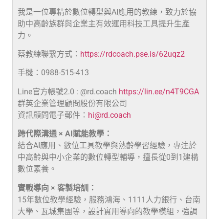
我是一位專精於數位轉型與AI應用的教練，致力於協
助中高齡族群與企業主有效運用科技工具提升生產
力。
蔡教練聯繫方式：
https://rdcoach.pse.is/62uqz2
手機：0988-515-413
Line官方帳號2.0 : @rd.coach
https://lin.ee/n4T9CGA
群英企業管理顧問股份有限公司
資訊顧問電子郵件：
hi@rd.coach
跨代際溝通 × AI賦能教學：
結合AI應用、數位工具教學與熟齡學習經驗，專注於
中高齡與中小企業的數位轉型輔導，擅長從0到1建構
數位素養。
實戰導向 × 客製培訓：
15年數位教學經驗，服務鴻海、1111人力銀行、台南
大學、瓦城集團等，設計實用導向的教學模組，強調