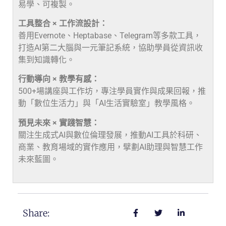
易學、可複製。
工具整合 × 工作流設計：
善用Evernote、Heptabase、Telegram等多款工具，
打造AI第二大腦與一元筆記系統，協助學員從資訊收
集到知識轉化。
行動導向 × 教學有感：
500+場講座與工作坊，專注學員實作與成果回報，推
動「數位生活力」與「AI生活實驗室」教學風格。
預見未來 × 實踐智慧：
關注生成式AI與數位倫理發展，推動AI工具於科研、
商業、教育場域的實作應用，擘劃AI助理與智慧工作
未來藍圖。
Share: