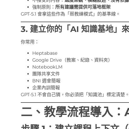
不接受的內容：
過度樂觀、模糊敘述、沒有依據
強制原則：
所有建議需提供可落地框架
GPT-5.1 會拿這些作為「蔡教練模式」的基準線。
3. 建立你的「AI 知識基地」
你常用：
Heptabase
Google Drive（教案、紀錄、資料夾）
NotebookLM
團隊共享文件
BNI 週會簡報
企業內訓簡報
GPT-5.1 不會自己猜，你必須把「知識池」標定清楚
二、教學流程導入：A
步驟 1：建立課程上下文（Con