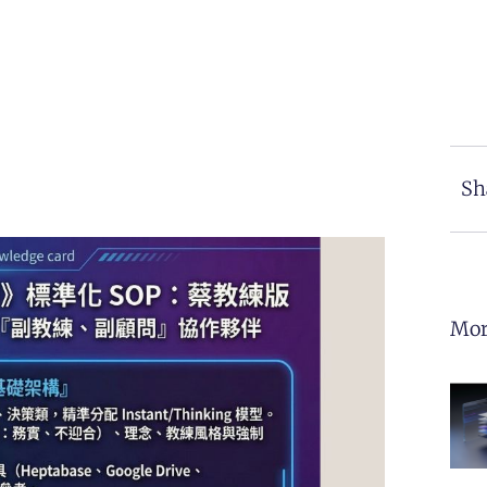
Sh
Mor