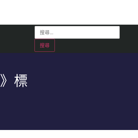
問》標
）