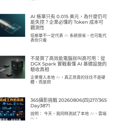
AI 帳單只有 0.015 美元，為什麼仍可
能失控？企業必懂的 Token 成本可
觀測性
低帳單不一定代表 AI 系統很省，也可能代
表你只看
不是買了高效能電腦就叫高可用：從
DGX Spark 實戰看懂 AI 基礎設施的
驗收真相
企業導入本地 AI，真正昂貴的往往不是硬
體，而是把
365攝影挑戰 20260806(四)217/365
Day3871
說明： 今天，我同時測試了本地 AI、雲端
AI、