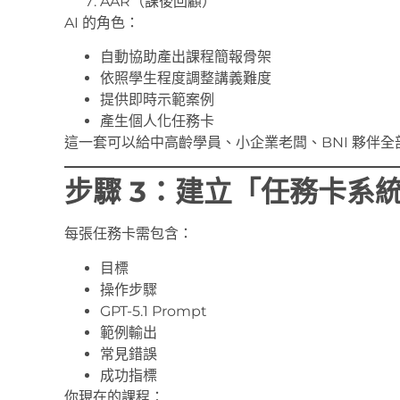
AAR（課後回顧）
AI 的角色：
自動協助產出課程簡報骨架
依照學生程度調整講義難度
提供即時示範案例
產生個人化任務卡
這一套可以給中高齡學員、小企業老闆、BNI 夥伴全
步驟 3：建立「任務卡系
每張任務卡需包含：
目標
操作步驟
GPT-5.1 Prompt
範例輸出
常見錯誤
成功指標
你現在的課程：