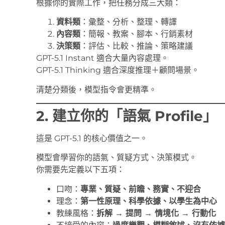
根據你的實際工作，把任務分成三大類：
資料類
：彙整、分析、整理、轉譯
內容類
：簡報、教案、腳本、行銷素材
決策類
：評估、比較、推論、策略建議
GPT-5.1 Instant 適合大量內容處理。
GPT-5.1 Thinking 適合深度推理＋顧問場景。
清楚分類後，模型指令會更精準。
2. 建立你的「語氣 Profile」
這是 GPT-5.1 的核心價值之一。
模型會學習你的語氣、質疑方式、決策模式。
你需要先定義以下五項：
口吻：
專業、質疑、前瞻、務實、不迎合
理念：
第一性原理、科學依據、以學生為中心
教練風格：
拆解 → 提問 → 情境化 → 行動化