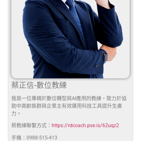
蔡正信-數位教練
我是一位專精於數位轉型與AI應用的教練，致力於協
助中高齡族群與企業主有效運用科技工具提升生產
力。
蔡教練聯繫方式：
https://rdcoach.pse.is/62uqz2
手機：0988-515-413