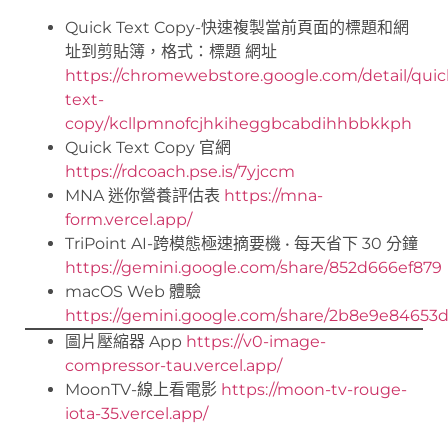
Quick Text Copy-快速複製當前頁面的標題和網
址到剪貼簿，格式：標題 網址
https://chromewebstore.google.com/detail/quic
text-
copy/kcllpmnofcjhkiheggbcabdihhbbkkph
Quick Text Copy 官網
https://rdcoach.pse.is/7yjccm
MNA 迷你營養評估表
https://mna-
form.vercel.app/
TriPoint AI-跨模態極速摘要機 • 每天省下 30 分鐘
https://gemini.google.com/share/852d666ef879
macOS Web 體驗
https://gemini.google.com/share/2b8e9e84653
圖片壓縮器 App
https://v0-image-
compressor-tau.vercel.app/
MoonTV-線上看電影
https://moon-tv-rouge-
iota-35.vercel.app/