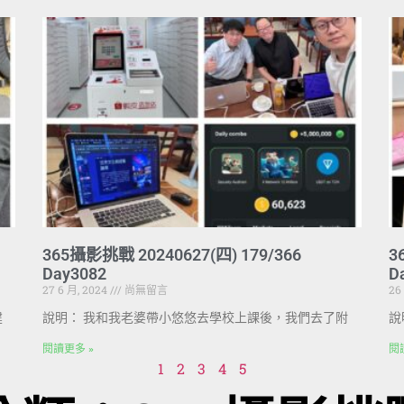
365攝影挑戰 20240627(四) 179/366
3
Day3082
D
27 6 月, 2024
尚無留言
26
建
說明： 我和我老婆帶小悠悠去學校上課後，我們去了附
說
閱讀更多 »
閱
1
2
3
4
5