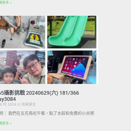
讀更多 »
65攝影挑戰 20240629(六) 181/366
ay3084
 6 月, 2024
尚無留言
明： 我們在五花馬吃午餐，點了水餃和免費的小米粥
讀更多 »