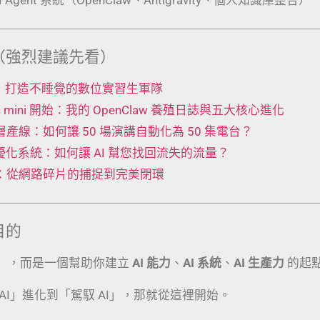
（強烈建議先看）
 工廠：打造不睡覺的數位實習生軍隊
Mac mini 開始：我的 OpenClaw 養殖日誌與五大核心進化
t 五層產線：如何讓 50 場演講自動化為 50 集電台？
動優化系統：如何讓 AI 幫您找回流失的流量？
術：從網路碎片的捕捉到完美閉環
目的
」，而是一個幫助你建立
AI 能力
、
AI 系統
、
AI 生產力
的起
AI」進化到「駕馭 AI」，那就從這裡開始。