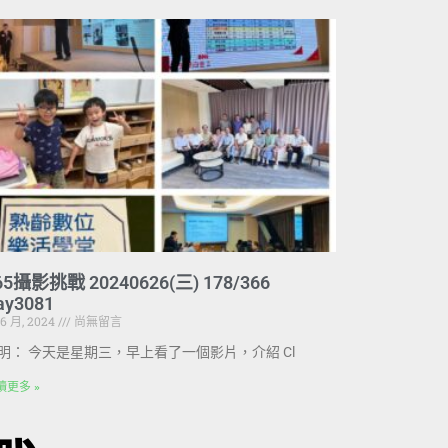
65攝影挑戰 20240626(三) 178/366
ay3081
 6 月, 2024
尚無留言
明： 今天是星期三，早上看了一個影片，介紹 Cl
讀更多 »