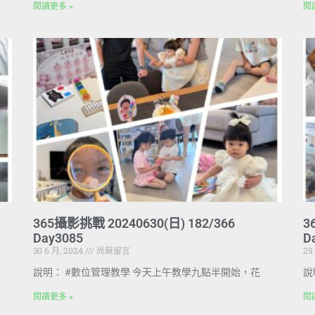
閱讀更多 »
閱
365攝影挑戰 20240630(日) 182/366
3
Day3085
D
30 6 月, 2024
尚無留言
29
說明： #數位管理教學 今天上午教學九點半開始，花
說
閱讀更多 »
閱