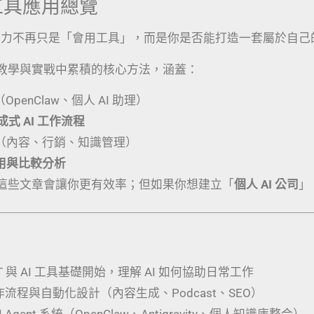
I 工具應用總覽
競爭力不再只是「會用工具」，而是你是否能打造一套屬於自己
教學與實戰中累積的核心方法，涵蓋：
（OpenClaw、個人 AI 助理）
生成式 AI 工作流程
（內容、行銷、知識管理）
應用與比較分析
這些文章會讓你更有效率；但如果你想建立「
個人 AI 公司
」
PT 與 AI 工具基礎開始，理解 AI 如何協助日常工作
工作流程與自動化設計（內容生成、Podcast、SEO）
 Agent 系統（OpenClaw、Antigravity、個人知識庫整合）