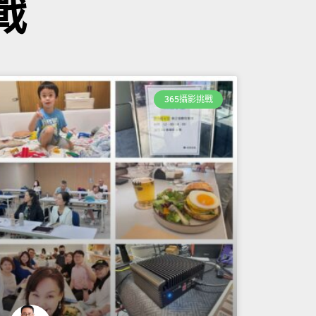
戰
365攝影挑戰