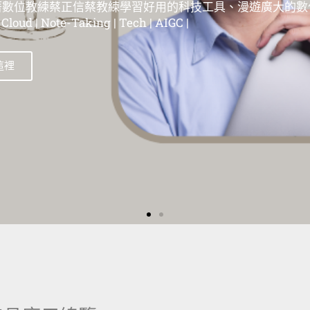
位教練蔡正信蔡教練學習好用的科技工具、漫遊在這個廣大
| 蘋果教學 | Evernote教學 | 筆記工具教學 | 雲端服務教學 | 