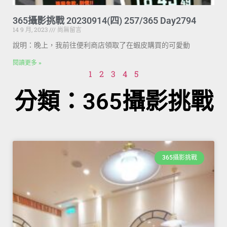
365攝影挑戰 20230914(四) 257/365 Day2794
14 9 月, 2023
尚無留言
說明：晚上，我前往便利商店領取了在蝦皮購買的可愛動
閱讀更多 »
1
2
3
4
5
分類：365攝影挑戰
365攝影挑戰