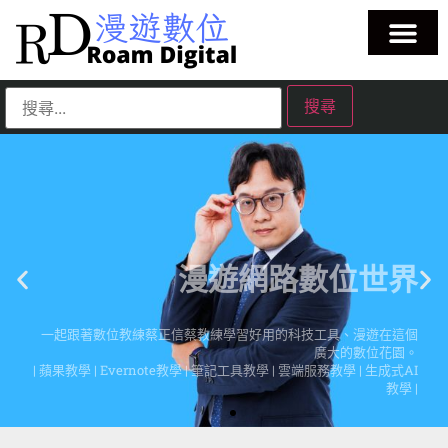
漫遊網路數位世界
一起跟著數位教練蔡正信蔡教練學習好用的科技工具、漫遊在這個
廣大的數位花園。
| 蘋果教學 | Evernote教學 | 筆記工具教學 | 雲端服務教學 | 生成式AI
教學 |
點擊這裡