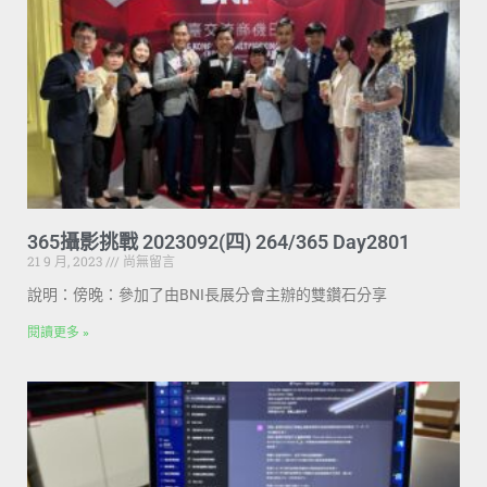
365攝影挑戰 2023092(四) 264/365 Day2801
21 9 月, 2023
尚無留言
說明：傍晚：參加了由BNI長展分會主辦的雙鑽石分享
閱讀更多 »