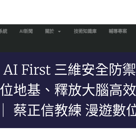
系統
AI新聞
關於
技術知識庫
輔導專案
 AI First 三維安全防
位地基、釋放大腦高
｜ 蔡正信教練 漫遊數