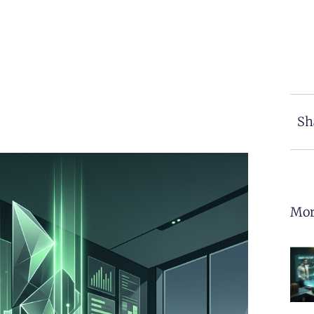
Sh
Mor