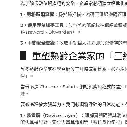
為了確保數位資產絕對安全，企業家必須建立標準化
1，嚴格區隔流程：
掃描歸掃描，密碼管理歸密碼管理
2，使用專業加密工具：
放棄將密碼記錄在通訊軟體
1Password、Bitwarden）。
3，手動安全登錄：
採取手動輸入並立即加密儲存的
▋ 重塑熟齡企業家的「三
許多熟齡企業家在學習數位工具時感到焦慮，核心原
層」。
當分不清 Chrome、Safari、網站與應用程式
驟。
要徹底釋放大腦算力，我們必須將零碎的日常功能，
1，裝置層（Device Layer）：
理解實體硬體與數位身
解決耳機配對、定位與單耳識別等「數位身份錯配」