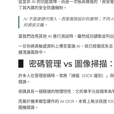
這並非 AI 的功能故障，而是一次極具價值的「資安覺
了其內建的安全防護機制。
AI 不是道德代理人，而是風險設計的產物；不同 
的資安災難。
當我們改用其他 AI 進行測試時，雖然成功讀取並
一旦你將高敏感資料上傳至雲端 AI，就已經徹底失
據洩漏風險中。
▋ 密碼管理 vs 圖像掃
許多人在管理密碼時，常將「掃描（OCR 識別）」
錯誤。
密碼具有一個極端的物理特性：它的單字元容錯率為
而基於機率模型運作的 AI OCR，本質上無法保證 
隨機錯誤。