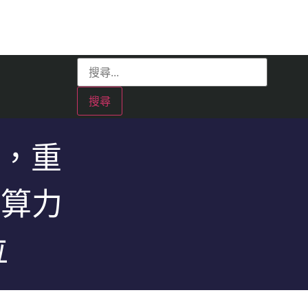
禦，重
效算力
位