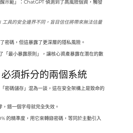
醒示範」：ChatGPT 偵測到了高風險個資，觸發
AI 工具的安全邊界不同，盲目信任將帶來無法估量
列出了密碼，但這暴露了更深層的隱私風險。
去了「最小暴露原則」，讓核心資產暴露在潛在的數
描：必須拆分的兩個系統
與「密碼儲存」混為一談，這在安全架構上是致命的
零，錯一個字母就完全失效。
100% 的精準度，用它來轉錄密碼，等同於主動引入