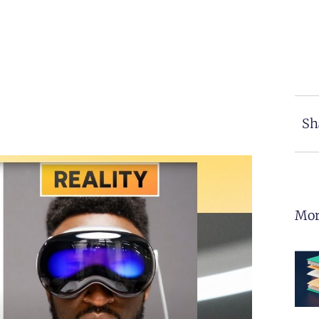
Sh
Mor