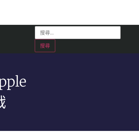
ple
戰