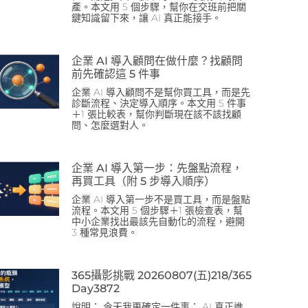
產。本文用 5 個步驟，幫你在交班前把關
鍵知識留下來，讓 AI 真正能接手。
企業 AI 導入顧問在做什麼？找顧問
前先確認這 5 件事
企業 AI 導入顧問不是幫你買工具，而是先
診斷流程、決定導入順序。本文用 5 件事
＋1 張比較表，幫你判斷現在該不該找顧
問、怎麼選對人。
企業 AI 導入第一步：先盤點流程，
再買工具（附 5 步導入順序）
企業 AI 導入第一步不是買工具，而是盤點
流程。本文用 5 個步驟＋1 張檢查表，幫
中小企業找出最該先自動化的流程，避開
3 種常見浪費。
365攝影挑戰 20260807(五)218/365
Day3872
說明： 今天我更確定一件事： AI 真正進