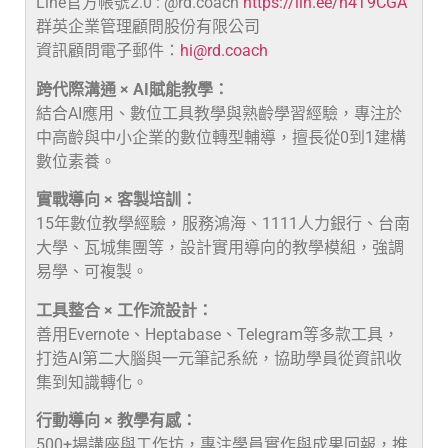
Line官方帳號2.0 : @rd.coach
https://lin.ee/n4T9CGA
群英企業管理顧問股份有限公司
資訊顧問電子郵件：
hi@rd.coach
跨代際溝通 × AI賦能教學：
結合AI應用、數位工具教學與熟齡學習經驗，專注於
中高齡與中小企業的數位轉型輔導，擅長從0到1建構
數位素養。
實戰導向 × 客製培訓：
15年數位教學經驗，服務鴻海、1111人力銀行、台南
大學、瓦城集團等，設計實用導向的教學模組，強調
易學、可複製。
工具整合 × 工作流設計：
善用Evernote、Heptabase、Telegram等多款工具，
打造AI第二大腦與一元筆記系統，協助學員從資訊收
集到知識轉化。
行動導向 × 教學有感：
500+場講座與工作坊，專注學員實作與成果回報，推