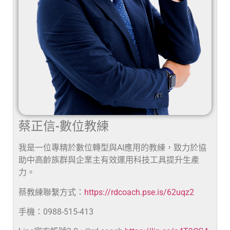
蔡正信-數位教練
我是一位專精於數位轉型與AI應用的教練，致力於協
助中高齡族群與企業主有效運用科技工具提升生產
力。
蔡教練聯繫方式：
https://rdcoach.pse.is/62uqz2
手機：0988-515-413