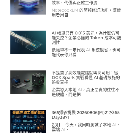
效率、代價與正確工作流
NotebookLM 的簡報修訂功能，讓使
用者用自
AI 帳單只有 0.015 美元，為什麼仍可
能失控？企業必懂的 Token 成本可觀
測性
低帳單不一定代表 AI 系統很省，也可
能代表你只看
不是買了高效能電腦就叫高可用：從
DGX Spark 實戰看懂 AI 基礎設施的
驗收真相
企業導入本地 AI，真正昂貴的往往不
是硬體，而是把
365攝影挑戰 20260806(四)217/365
Day3871
說明： 今天，我同時測試了本地 AI、
雲端 AI、