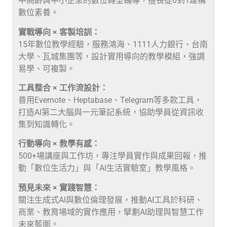
中高齡與中小企業的數位轉型輔導，擅長從0到1建構
數位素養。
實戰導向 × 客製培訓：
15年數位教學經驗，服務鴻海、1111人力銀行、台南
大學、瓦城集團等，設計實用導向的教學模組，強調
易學、可複製。
工具整合 × 工作流設計：
善用Evernote、Heptabase、Telegram等多款工具，
打造AI第二大腦與一元筆記系統，協助學員從資訊收
集到知識轉化。
行動導向 × 教學有感：
500+場講座與工作坊，專注學員實作與成果回報，推
動「數位生活力」與「AI生活實驗室」教學風格。
預見未來 × 實踐智慧：
關注生成式AI與數位倫理發展，推動AI工具於科研、
商業、教育場域的實作應用，擘劃AI助理與智慧工作
未來藍圖。