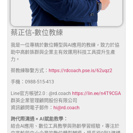
蔡正信-數位教練
我是一位專精於數位轉型與AI應用的教練，致力於協
助中高齡族群與企業主有效運用科技工具提升生產
力。
蔡教練聯繫方式：
https://rdcoach.pse.is/62uqz2
手機：0988-515-413
Line官方帳號2.0 : @rd.coach
https://lin.ee/n4T9CGA
群英企業管理顧問股份有限公司
資訊顧問電子郵件：
hi@rd.coach
跨代際溝通 × AI賦能教學：
結合AI應用、數位工具教學與熟齡學習經驗，專注於