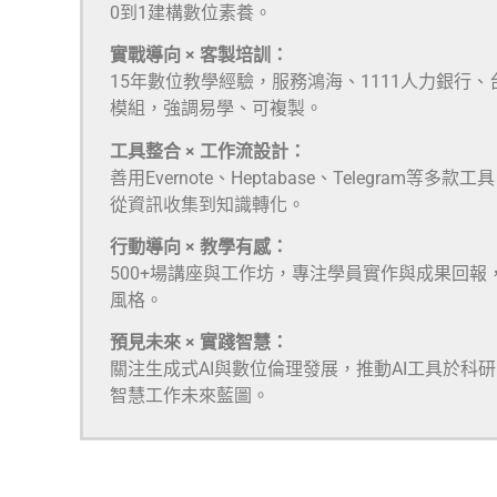
0到1建構數位素養。
實戰導向 × 客製培訓：
15年數位教學經驗，服務鴻海、1111人力銀行
模組，強調易學、可複製。
工具整合 × 工作流設計：
善用Evernote、Heptabase、Telegra
從資訊收集到知識轉化。
行動導向 × 教學有感：
500+場講座與工作坊，專注學員實作與成果回報
風格。
預見未來 × 實踐智慧：
關注生成式AI與數位倫理發展，推動AI工具於科
智慧工作未來藍圖。