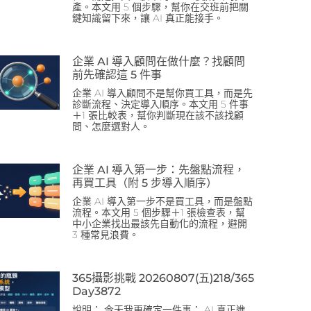
產。本文用 5 個步驟，幫你在交班前把關
鍵知識留下來，讓 AI 真正能接手。
企業 AI 導入顧問在做什麼？找顧問
前先確認這 5 件事
企業 AI 導入顧問不是幫你買工具，而是先
診斷流程、決定導入順序。本文用 5 件事
＋1 張比較表，幫你判斷現在該不該找顧
問、怎麼選對人。
企業 AI 導入第一步：先盤點流程，
再買工具（附 5 步導入順序）
企業 AI 導入第一步不是買工具，而是盤點
流程。本文用 5 個步驟＋1 張檢查表，幫
中小企業找出最該先自動化的流程，避開
3 種常見浪費。
365攝影挑戰 20260807(五)218/365
Day3872
說明： 今天我更確定一件事： AI 真正進