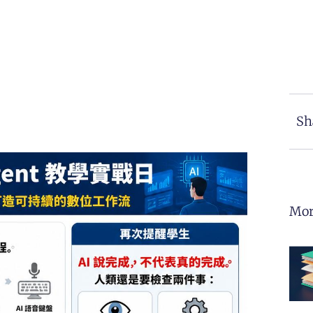
Sh
Mor