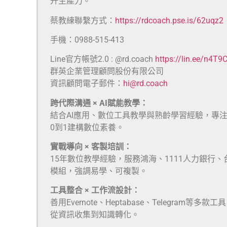
升生產力。
蔡教練聯繫方式：
https://rdcoach.pse.is/62uqz2
手機：0988-515-413
Line官方帳號2.0 : @rd.coach
https://lin.ee/n4T9
群英企業管理顧問股份有限公司
資訊顧問電子郵件：
hi@rd.coach
跨代際溝通 × AI賦能教學：
結合AI應用、數位工具教學與熟齡學習經驗，專
0到1建構數位素養。
實戰導向 × 客製培訓：
15年數位教學經驗，服務鴻海、1111人力銀行
模組，強調易學、可複製。
工具整合 × 工作流設計：
善用Evernote、Heptabase、Telegra
從資訊收集到知識轉化。