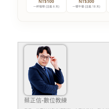
NT$100
NT$300
一杯咖啡 (注能 6 天)
一頓午餐 (注能 18 天)
蔡正信-數位教練