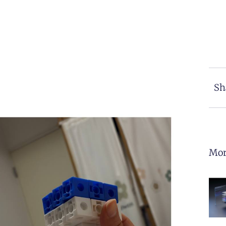
Sh
Mor