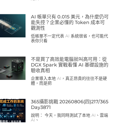
AI 帳單只有 0.015 美元，為什麼仍可
能失控？企業必懂的 Token 成本可
觀測性
低帳單不一定代表 AI 系統很省，也可能代
表你只看
不是買了高效能電腦就叫高可用：從
DGX Spark 實戰看懂 AI 基礎設施的
驗收真相
企業導入本地 AI，真正昂貴的往往不是硬
體，而是把
365攝影挑戰 20260806(四)217/365
Day3871
說明： 今天，我同時測試了本地 AI、雲端
AI、