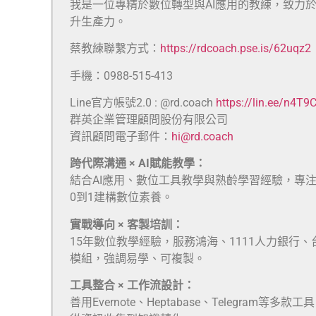
我是一位專精於數位轉型與AI應用的教練，致力
升生產力。
蔡教練聯繫方式：
https://rdcoach.pse.is/62uqz2
手機：0988-515-413
Line官方帳號2.0 : @rd.coach
https://lin.ee/n4T9
群英企業管理顧問股份有限公司
資訊顧問電子郵件：
hi@rd.coach
跨代際溝通 × AI賦能教學：
結合AI應用、數位工具教學與熟齡學習經驗，專
0到1建構數位素養。
實戰導向 × 客製培訓：
15年數位教學經驗，服務鴻海、1111人力銀行
模組，強調易學、可複製。
工具整合 × 工作流設計：
善用Evernote、Heptabase、Telegra