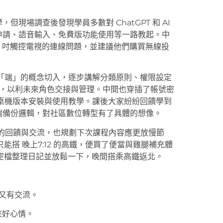
，但現場調查後發現學員多數對 ChatGPT 和 AI
帳號申請、語音輸入、免費版功能使用等一路教起。中
6 吋觸控電視的連線問題，並建議他們購買無線投
」與「端」的概念切入，逐步講解分類原則、權限設定
帳號，以利未來角色交接與管理。中間也穿插了帳號密
碟的桌機版本安裝與使用教學。課後大家紛紛回饋學到
與雲端備份邏輯，對社區數位轉型有了具體的想像。
一的回饋與交流，也規劃下次課程內容應更放慢節
搭 晚上7:12 的高鐵，便買了便當與雞腿補充體
 4。趁著空檔整理日記並放鬆一下，晚間搭乘高鐵返北。
利又有交流。
來好心情。