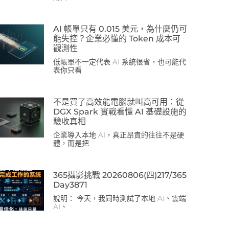
AI 帳單只有 0.015 美元，為什麼仍可
能失控？企業必懂的 Token 成本可
觀測性
低帳單不一定代表 AI 系統很省，也可能代
表你只看
不是買了高效能電腦就叫高可用：從
DGX Spark 實戰看懂 AI 基礎設施的
驗收真相
企業導入本地 AI，真正昂貴的往往不是硬
體，而是把
365攝影挑戰 20260806(四)217/365
Day3871
說明： 今天，我同時測試了本地 AI、雲端
AI、