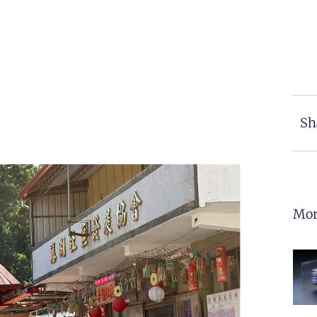
Sh
Mor