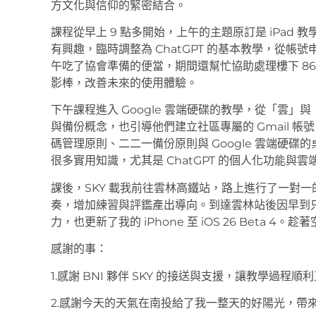
方文化與信仰的緊密結合。
課程從早上 9 點多開始，上午的主題原訂是 iPad 教學
有興趣，臨時調整為 ChatGPT 的基本教學，從
午吃了協會準備的便當，期間還幫忙協助處理樓下 8
影棒，改善未來的使用體驗。
下午課程進入 Google 雲端硬碟的教學，從「雲
與備份概念，也引導他們建立社區專屬的 Gmail 
碼管理原則、二二一備份原則與 Google 雲端硬
很多實用知識，尤其是 ChatGPT 的個人化功能
課後，SKY 載我前往雲林高鐵站，路上進行了一對
奏，增加練習與評鑑產出導向。到達雲林站後因早到只能
力，也更新了我的 iPhone 至 iOS 26 Beta
感謝的事：
1.感謝 BNI 夥伴 SKY 的接送與支援，讓教學過程順
2.感謝今天的天氣在南投給了我一整天的好陽光，帶