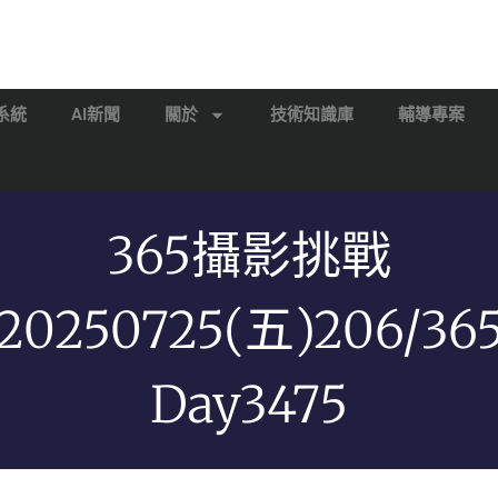
系統
AI新聞
關於
技術知識庫
輔導專案
365攝影挑戰
20250725(五)206/36
Day3475