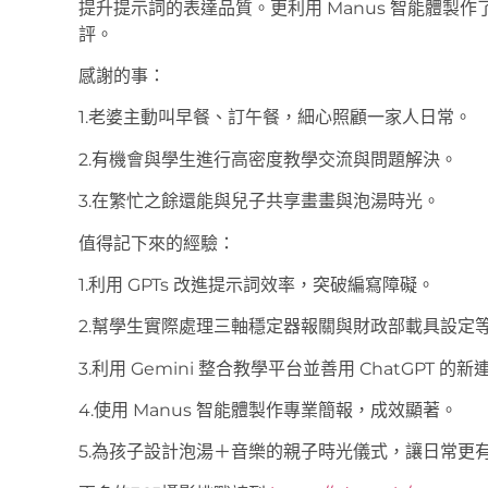
提升提示詞的表達品質。更利用 Manus 智能體製作了 C
評。
感謝的事：
1.老婆主動叫早餐、訂午餐，細心照顧一家人日常。
2.有機會與學生進行高密度教學交流與問題解決。
3.在繁忙之餘還能與兒子共享畫畫與泡湯時光。
值得記下來的經驗：
1.利用 GPTs 改進提示詞效率，突破編寫障礙。
2.幫學生實際處理三軸穩定器報關與財政部載具設定
3.利用 Gemini 整合教學平台並善用 ChatGPT 的
4.使用 Manus 智能體製作專業簡報，成效顯著。
5.為孩子設計泡湯＋音樂的親子時光儀式，讓日常更