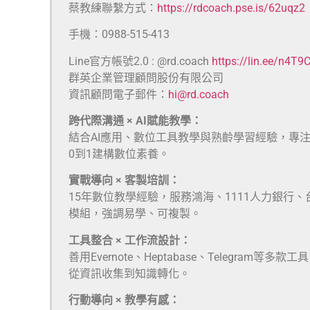
蔡教練聯繫方式：
https://rdcoach.pse.is/62uqz2
手機：0988-515-413
Line官方帳號2.0 : @rd.coach
https://lin.ee/n4T9
群英企業管理顧問股份有限公司
資訊顧問電子郵件：
hi@rd.coach
跨代際溝通 × AI賦能教學：
結合AI應用、數位工具教學與熟齡學習經驗，專
0到1建構數位素養。
實戰導向 × 客製培訓：
15年數位教學經驗，服務鴻海、1111人力銀行
模組，強調易學、可複製。
工具整合 × 工作流設計：
善用Evernote、Heptabase、Telegra
從資訊收集到知識轉化。
行動導向 × 教學有感：