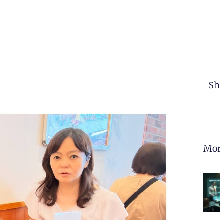
Sh
Mor