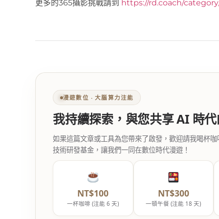
更多的365攝影挑戰請到
https://rd.coach/categor
漫遊數位 ‧ 大腦算力注能
我持續探索，與您共享 AI 時
如果這篇文章或工具為您帶來了啟發，歡迎請我喝杯咖啡。您
技術研發基金，讓我們一同在數位時代漫遊！
NT$100
NT$300
一杯咖啡 (注能 6 天)
一頓午餐 (注能 18 天)