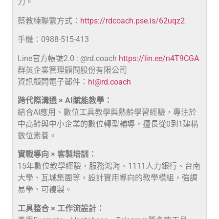
力。
蔡教練聯繫方式：
https://rdcoach.pse.is/62uqz2
手機：0988-515-413
Line官方帳號2.0 : @rd.coach
https://lin.ee/n4T9CGA
群英企業管理顧問股份有限公司
資訊顧問電子郵件：
hi@rd.coach
跨代際溝通 × AI賦能教學：
結合AI應用、數位工具教學與熟齡學習經驗，專注於
中高齡與中小企業的數位轉型輔導，擅長從0到1建構
數位素養。
實戰導向 × 客製培訓：
15年數位教學經驗，服務鴻海、1111人力銀行、台南
大學、瓦城集團等，設計實用導向的教學模組，強調
易學、可複製。
工具整合 × 工作流設計：