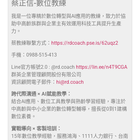
蔡正信-數位教練
我是一位專精於數位轉型與AI應用的教練，致力於協
助中高齡族群與企業主有效運用科技工具提升生產
力。
蔡教練聯繫方式：
https://rdcoach.pse.is/62uqz2
手機：0988-515-413
Line官方帳號2.0 : @rd.coach
https://lin.ee/n4T9CGA
群英企業管理顧問股份有限公司
資訊顧問電子郵件：
hi@rd.coach
跨代際溝通 × AI賦能教學：
結合AI應用、數位工具教學與熟齡學習經驗，專注於
中高齡與中小企業的數位轉型輔導，擅長從0到1建構
數位素養。
實戰導向 × 客製培訓：
15年數位教學經驗，服務鴻海、1111人力銀行、台南