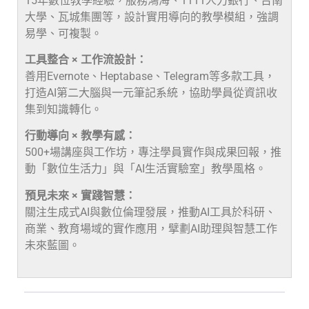
15年數位教學經驗，服務鴻海、1111人力銀行、台南
大學、瓦城集團等，設計實用導向的教學模組，強調
易學、可複製。
工具整合 × 工作流設計：
善用Evernote、Heptabase、Telegram等多款工具，
打造AI第二大腦與一元筆記系統，協助學員從資訊收
集到知識轉化。
行動導向 × 教學有感：
500+場講座與工作坊，專注學員實作與成果回報，推
動「數位生活力」與「AI生活實驗室」教學風格。
預見未來 × 實踐智慧：
關注生成式AI與數位倫理發展，推動AI工具於科研、
商業、教育場域的實作應用，擘劃AI助理與智慧工作
未來藍圖。