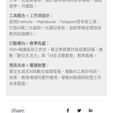
大學、瓦城集團等，設計實用導向的教學模組，強調
易學、可複製。
工具整合 × 工作流設計：
善用Evernote、Heptabase、Telegram等多款工具，
打造AI第二大腦與一元筆記系統，協助學員從資訊收
集到知識轉化。
行動導向 × 教學有感：
500+場講座與工作坊，專注學員實作與成果回報，推
動「數位生活力」與「AI生活實驗室」教學風格。
預見未來 × 實踐智慧：
關注生成式AI與數位倫理發展，推動AI工具於科研、
商業、教育場域的實作應用，擘劃AI助理與智慧工作
未來藍圖。
Share: