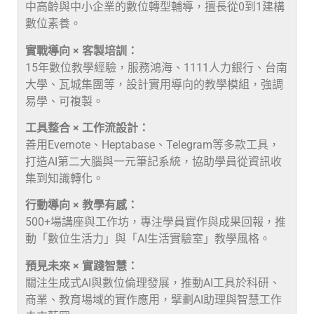
中高齡與中小企業的數位轉型輔導，擅長從0到1建構
數位素養。
實戰導向 × 客製培訓：
15年數位教學經驗，服務鴻海、1111人力銀行、台南
大學、瓦城集團等，設計實用導向的教學模組，強調
易學、可複製。
工具整合 × 工作流設計：
善用Evernote、Heptabase、Telegram等多款工具，
打造AI第二大腦與一元筆記系統，協助學員從資訊收
集到知識轉化。
行動導向 × 教學有感：
500+場講座與工作坊，專注學員實作與成果回報，推
動「數位生活力」與「AI生活實驗室」教學風格。
預見未來 × 實踐智慧：
關注生成式AI與數位倫理發展，推動AI工具於科研、
商業、教育場域的實作應用，擘劃AI助理與智慧工作