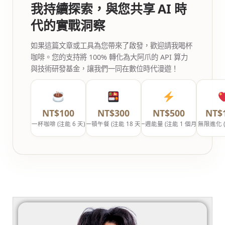
我持續探索，與您共享 AI 時
代的實戰洞察
如果這篇文章或工具為您帶來了啟發，歡迎請我喝杯
咖啡。您的支持將 100% 轉化為大阿爪的 API 算力
與技術研發基金，讓我們一同在數位時代漫遊！
NT$100
NT$300
NT$500
NT$
一杯咖啡 (注能 6 天)
一頓午餐 (注能 18 天)
一週能量 (注能 1 個月)
無限進化 