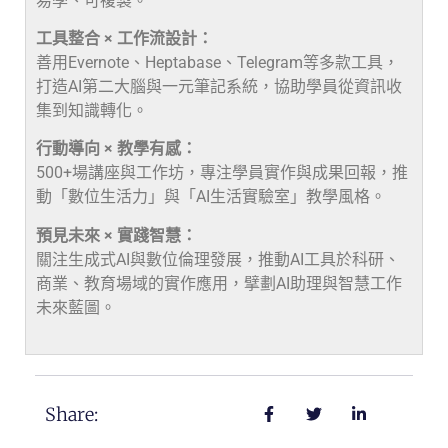
易學、可複製。
工具整合 × 工作流設計：
善用Evernote、Heptabase、Telegram等多款工具，
打造AI第二大腦與一元筆記系統，協助學員從資訊收
集到知識轉化。
行動導向 × 教學有感：
500+場講座與工作坊，專注學員實作與成果回報，推
動「數位生活力」與「AI生活實驗室」教學風格。
預見未來 × 實踐智慧：
關注生成式AI與數位倫理發展，推動AI工具於科研、
商業、教育場域的實作應用，擘劃AI助理與智慧工作
未來藍圖。
Share: