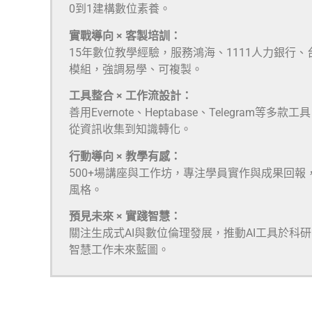
0到1建構數位素養。
實戰導向 × 客製培訓：
15年數位教學經驗，服務鴻海、1111人力銀行
模組，強調易學、可複製。
工具整合 × 工作流設計：
善用Evernote、Heptabase、Telegra
從資訊收集到知識轉化。
行動導向 × 教學有感：
500+場講座與工作坊，專注學員實作與成果回報
風格。
預見未來 × 實踐智慧：
關注生成式AI與數位倫理發展，推動AI工具於科
智慧工作未來藍圖。