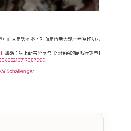
塾》而且是簽名本，裡面是傅老大幾十年寫作功力
1
加碼：線上新書分享會【傅瑞德的硬派行銷塾】
080656216717087090
y/365challenge/