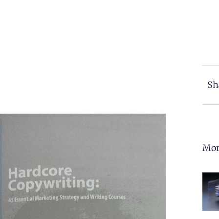
Sh
Mor