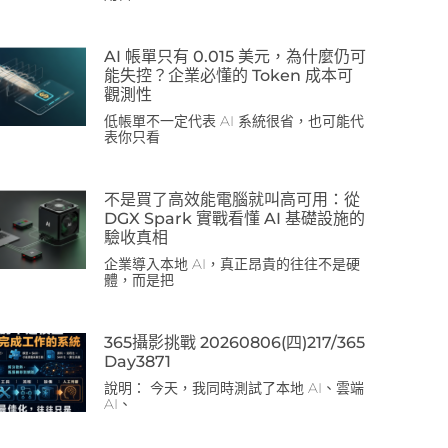
AI 帳單只有 0.015 美元，為什麼仍可
能失控？企業必懂的 Token 成本可
觀測性
低帳單不一定代表 AI 系統很省，也可能代
表你只看
不是買了高效能電腦就叫高可用：從
DGX Spark 實戰看懂 AI 基礎設施的
驗收真相
企業導入本地 AI，真正昂貴的往往不是硬
體，而是把
365攝影挑戰 20260806(四)217/365
Day3871
說明： 今天，我同時測試了本地 AI、雲端
AI、