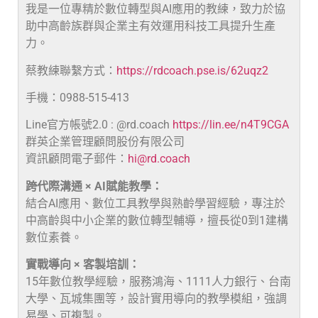
我是一位專精於數位轉型與AI應用的教練，致力於協
助中高齡族群與企業主有效運用科技工具提升生產
力。
蔡教練聯繫方式：
https://rdcoach.pse.is/62uqz2
手機：0988-515-413
Line官方帳號2.0 : @rd.coach
https://lin.ee/n4T9CGA
群英企業管理顧問股份有限公司
資訊顧問電子郵件：
hi@rd.coach
跨代際溝通 × AI賦能教學：
結合AI應用、數位工具教學與熟齡學習經驗，專注於
中高齡與中小企業的數位轉型輔導，擅長從0到1建構
數位素養。
實戰導向 × 客製培訓：
15年數位教學經驗，服務鴻海、1111人力銀行、台南
大學、瓦城集團等，設計實用導向的教學模組，強調
易學、可複製。