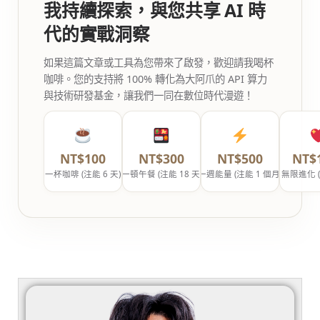
我持續探索，與您共享 AI 時
代的實戰洞察
如果這篇文章或工具為您帶來了啟發，歡迎請我喝杯
咖啡。您的支持將 100% 轉化為大阿爪的 API 算力
與技術研發基金，讓我們一同在數位時代漫遊！
NT$100
NT$300
NT$500
NT$
一杯咖啡 (注能 6 天)
一頓午餐 (注能 18 天)
一週能量 (注能 1 個月)
無限進化 