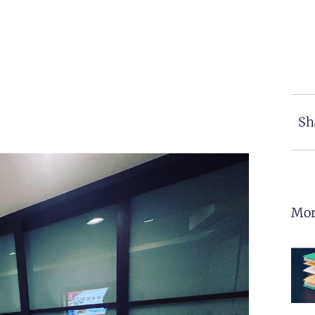
Sh
Mor