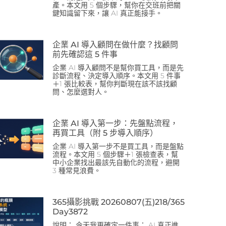
產。本文用 5 個步驟，幫你在交班前把關
鍵知識留下來，讓 AI 真正能接手。
企業 AI 導入顧問在做什麼？找顧問
前先確認這 5 件事
企業 AI 導入顧問不是幫你買工具，而是先
診斷流程、決定導入順序。本文用 5 件事
＋1 張比較表，幫你判斷現在該不該找顧
問、怎麼選對人。
企業 AI 導入第一步：先盤點流程，
再買工具（附 5 步導入順序）
企業 AI 導入第一步不是買工具，而是盤點
流程。本文用 5 個步驟＋1 張檢查表，幫
中小企業找出最該先自動化的流程，避開
3 種常見浪費。
365攝影挑戰 20260807(五)218/365
Day3872
說明： 今天我更確定一件事： AI 真正進