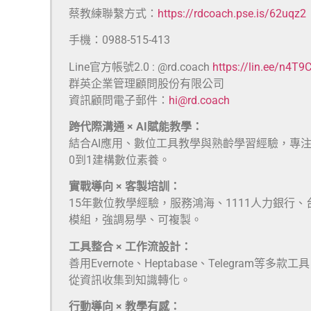
蔡教練聯繫方式：
https://rdcoach.pse.is/62uqz2
手機：0988-515-413
Line官方帳號2.0 : @rd.coach
https://lin.ee/n4T9
群英企業管理顧問股份有限公司
資訊顧問電子郵件：
hi@rd.coach
跨代際溝通 × AI賦能教學：
結合AI應用、數位工具教學與熟齡學習經驗，專
0到1建構數位素養。
實戰導向 × 客製培訓：
15年數位教學經驗，服務鴻海、1111人力銀行
模組，強調易學、可複製。
工具整合 × 工作流設計：
善用Evernote、Heptabase、Telegra
從資訊收集到知識轉化。
行動導向 × 教學有感：