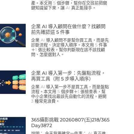
產。本文用 5 個步驟，幫你在交班前把關
鍵知識留下來，讓 AI 真正能接手。
企業 AI 導入顧問在做什麼？找顧問
前先確認這 5 件事
企業 AI 導入顧問不是幫你買工具，而是先
診斷流程、決定導入順序。本文用 5 件事
＋1 張比較表，幫你判斷現在該不該找顧
問、怎麼選對人。
企業 AI 導入第一步：先盤點流程，
再買工具（附 5 步導入順序）
企業 AI 導入第一步不是買工具，而是盤點
流程。本文用 5 個步驟＋1 張檢查表，幫
中小企業找出最該先自動化的流程，避開
3 種常見浪費。
365攝影挑戰 20260807(五)218/365
Day3872
說明： 今天我更確定一件事： AI 真正進