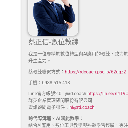
蔡正信-數位教練
我是一位專精於數位轉型與AI應用的教練，致力
升生產力。
蔡教練聯繫方式：
https://rdcoach.pse.is/62uqz2
手機：0988-515-413
Line官方帳號2.0 : @rd.coach
https://lin.ee/n4T9
群英企業管理顧問股份有限公司
資訊顧問電子郵件：
hi@rd.coach
跨代際溝通 × AI賦能教學：
結合AI應用、數位工具教學與熟齡學習經驗，專