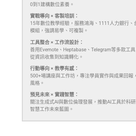
0到1建構數位素養。
實戰導向 × 客製培訓：
15年數位教學經驗，服務鴻海、1111人力銀行
模組，強調易學、可複製。
工具整合 × 工作流設計：
善用Evernote、Heptabase、Telegra
從資訊收集到知識轉化。
行動導向 × 教學有感：
500+場講座與工作坊，專注學員實作與成果回報
風格。
預見未來 × 實踐智慧：
關注生成式AI與數位倫理發展，推動AI工具於科
智慧工作未來藍圖。