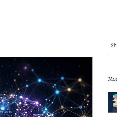
Sh
Mor