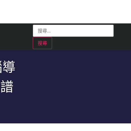
腦導
圖譜