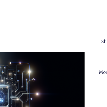
Sh
Mor