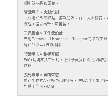
0到1建構數位素養。
實戰導向 × 客製培訓：
15年數位教學經驗，服務鴻海、1111人力銀行
模組，強調易學、可複製。
工具整合 × 工作流設計：
善用Evernote、Heptabase、Telegra
從資訊收集到知識轉化。
行動導向 × 教學有感：
500+場講座與工作坊，專注學員實作與成果回報
風格。
預見未來 × 實踐智慧：
關注生成式AI與數位倫理發展，推動AI工具於科
智慧工作未來藍圖。