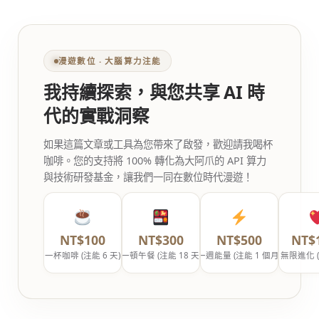
漫遊數位 ‧ 大腦算力注能
我持續探索，與您共享 AI 時
代的實戰洞察
如果這篇文章或工具為您帶來了啟發，歡迎請我喝杯
咖啡。您的支持將 100% 轉化為大阿爪的 API 算力
與技術研發基金，讓我們一同在數位時代漫遊！
NT$100
NT$300
NT$500
NT$
一杯咖啡 (注能 6 天)
一頓午餐 (注能 18 天)
一週能量 (注能 1 個月)
無限進化 