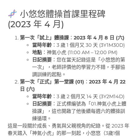
小悠悠體操首課里程碑
(2023 年 4 月)
第一次「試上」體操課
：
2023 年 4 月 8 日 (六)
當時年齡
：3 歲 1 個月又 30 天 (3Y1M30D)
地點
：神氣小虎 (11:00 AM – 12:00 PM)
日記摘要
：您在當天記錄這是「小悠悠的第
一次」，老師評價他的學習力不錯，手腳協
調訓練的起點。
第一次「正式」第一堂課 (01)
：
2023 年 4 月 22
日 (六)
當時年齡
：3 歲 2 個月又 14 天 (3Y2M14D)
日記摘要
：正式標編號為「01.神氣小虎上體
操課」，這也開啟了他後續每週六的體操訓
練循環。
這是一段關於成長、勇氣與父親視角的紀錄。從 2023 年
春天踏入「神氣小虎」的那一刻起，小悠悠（3歲1個