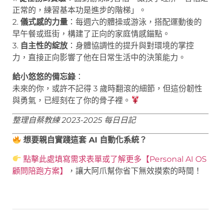
正常的，練習基本功是進步的階梯」。
2.
儀式感的力量
：每週六的體操或游泳，搭配運動後的
早午餐或逛街，構建了正向的家庭情感錨點。
3.
自主性的綻放
：身體協調性的提升與對環境的掌控
力，直接正向影響了他在日常生活中的決策能力。
給小悠悠的備忘錄
：
未來的你，或許不記得 3 歲時翻滾的細節，但這份韌性
與勇氣，已經刻在了你的骨子裡。
整理自蔡教練 2023-2025 每日日記
想要親自實踐這套 AI 自動化系統？
點擊此處填寫需求表單或了解更多【Personal AI OS
顧問陪跑方案】
，讓大阿爪幫你省下無效摸索的時間！