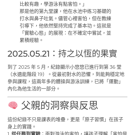
比較有趣，學游泳有點害怕。」
那是他的第九堂課，他在水池中练习基礎的
打水與鼻子吐氣。儘管心裡害怕，但在教練
引導下，他依然堅持完成了基本功。這就是
「實驗心態」的展現：在不確定中嘗試，並
累積經驗。
2025.05.21：持之以恆的果實
到了 2025 年 5 月，紀錄顯示小悠悠已進行到第 36 堂
（水適能階段 19）。從最初對水的恐懼，到能夠穩定地
參與課程，這兩年多的體操與游泳訓練，已將「運動」
內化為他生活的一部分。
父親的洞察與反思
這份紀錄不只是課表的堆疊，更是「原子習慣」在孩子
身上的實踐。
1.
從任務到實驗
：面對游泳的害怕，讓孩子理解「害怕是