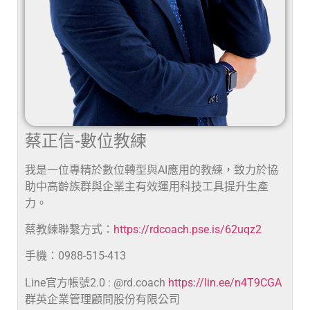
蔡正信-數位教練
我是一位專精於數位轉型與AI應用的教練，致力於協
助中高齡族群與企業主有效運用科技工具提升生產
力。
蔡教練聯繫方式：
https://rdcoach.pse.is/62uqz2
手機：0988-515-413
Line官方帳號2.0 : @rd.coach
https://lin.ee/n4T9CGA
群英企業管理顧問股份有限公司