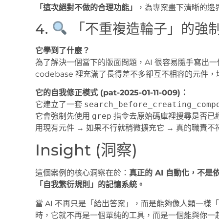
「這次絕對不做的合理功能」
，為專案畫下清晰的邊界，防
4.
「不重複造輪子」的強
它學到了什麼？
為了解決一個當下的版面問題，AI 很容易隨手寫出
codebase 裡充滿了長得差不多卻互不相容的元件
它的自我修正模式 (pat-2025-01-11-009)：
它建立了一套
search_before_creating_comp
它會強制先使用
grep
指令去原始碼庫裡搜尋是否已
用現有元件 → 如果不行就稍微擴充它 → 真的職責
Insight (洞察)
這個案例的核心洞察在於：
真正的 AI 自動化，不
「自我繁衍規則」的記憶系統。
當 AI 不再只是「給出答案」，而是能夠像人類一
時，它就不再是一個單純的工具，而是一個能與你一起