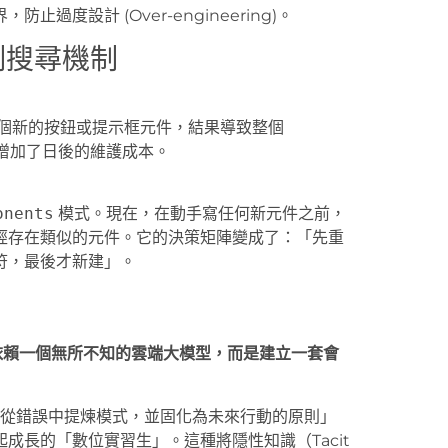
止過度設計 (Over-engineering)。
制搜尋機制
一個新的按鈕或提示框元件，結果導致整個
，增加了日後的維護成本。
onents
模式。現在，在動手寫任何新元件之前，
經存在類似的元件。它的決策矩陣變成了：「先重
不符，最後才新建」。
是依賴一個無所不知的雲端大模型，而是建立一套會
樣「從錯誤中提煉模式，並固化為未來行動的原則」
成長的「數位實習生」。這種將隱性知識（Tacit