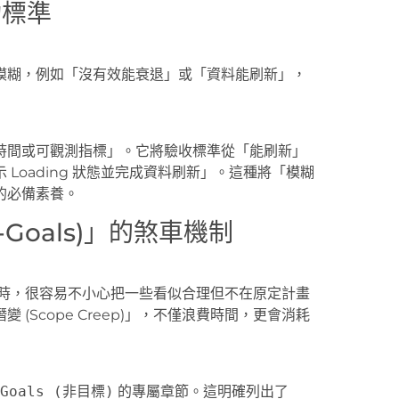
功標準
很模糊，例如「沒有效能衰退」或「資料能刷新」，
時間或可觀測指標」。它將驗收標準從「能刷新」
 Loading 狀態並完成資料刷新」。這種將「模糊
的必備素養。
Goals)」的煞車機制
式時，很容易不小心把一些看似合理但不在原定計畫
Scope Creep)」，不僅浪費時間，更會消耗
-Goals (非目標)
的專屬章節。這明確列出了