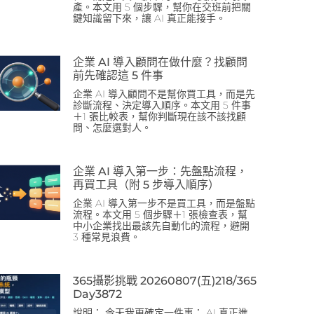
產。本文用 5 個步驟，幫你在交班前把關
鍵知識留下來，讓 AI 真正能接手。
企業 AI 導入顧問在做什麼？找顧問
前先確認這 5 件事
企業 AI 導入顧問不是幫你買工具，而是先
診斷流程、決定導入順序。本文用 5 件事
＋1 張比較表，幫你判斷現在該不該找顧
問、怎麼選對人。
企業 AI 導入第一步：先盤點流程，
再買工具（附 5 步導入順序）
企業 AI 導入第一步不是買工具，而是盤點
流程。本文用 5 個步驟＋1 張檢查表，幫
中小企業找出最該先自動化的流程，避開
3 種常見浪費。
365攝影挑戰 20260807(五)218/365
Day3872
說明： 今天我更確定一件事： AI 真正進