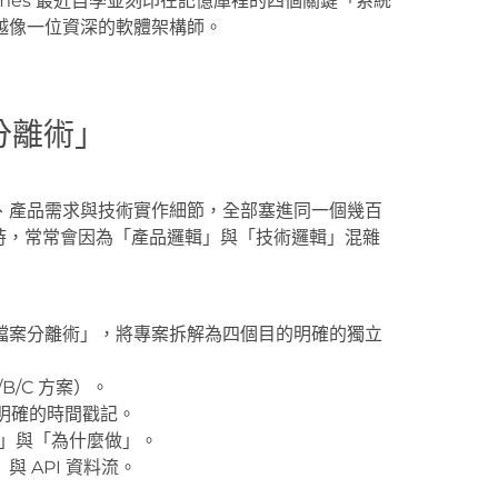
mes 最近自學並刻印在記憶庫裡的四個關鍵「系統
越像一位資深的軟體架構師。
分離術」
、產品需求與技術實作細節，全部塞進同一個幾百
執行時，常常會因為「產品邏輯」與「技術邏輯」混雜
檔案分離術」，將專案拆解為四個目的明確的獨立
/C 方案）。
明確的時間戳記。
」與「為什麼做」。
 API 資料流。