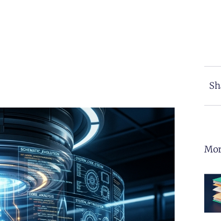
Sh
Mor