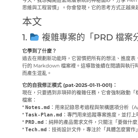
今天，我想揭開這套底層系統的神秘面紗，分享 Her
思維與工程習慣」。你會發現，它的思考方式正越來
本文
1.
複雜專案的「PRD 檔案
它學到了什麼？
過去在規劃新功能時，它習慣把所有的想法、進度表
行的 Markdown 檔案裡。這導致後續在閱讀與
而產生混亂。
它的自我修正模式 (pat-2025-01-11-001)：
現在，只要遇到非瑣碎的複雜任務，它會強制啟動「
檔案：
*
Notes.md
：用來記錄思考過程與架構選項分析（A/B
*
Task-Plan.md
：專門用來追蹤專案進度，並打上
*
PRD.md
：純粹的產品需求文件，只關注「要做什麼
*
Tech.md
：技術設計文件，專注於「具體怎麼實作」與