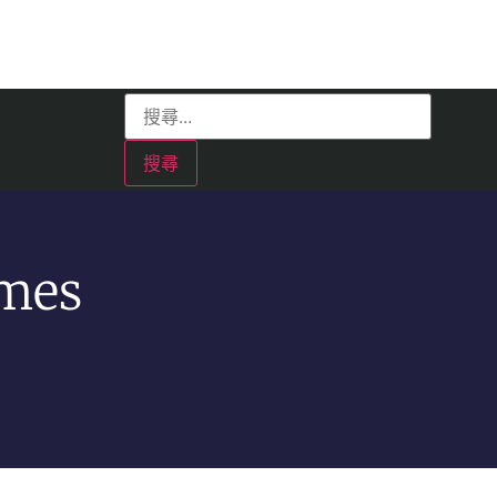
mes
？